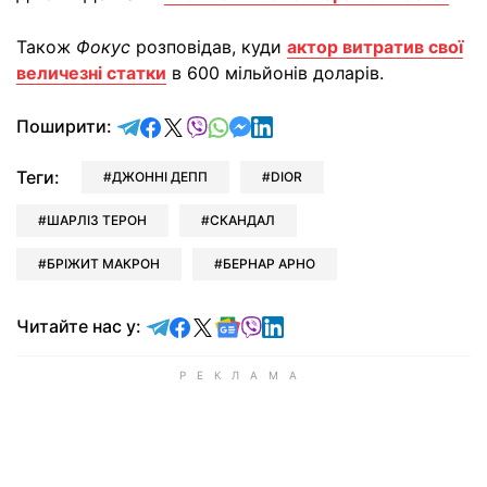
Також
Фокус
розповідав, куди
актор витратив свої
величезні статки
в 600 мільйонів доларів.
відправити у Telegram
поділитись у Facebook
поділитись у X
відправити у Viber
відправити у Whatsapp
відправити у Messenger
відправити у LinkedIn
Поширити:
Теги:
ДЖОННІ ДЕПП
DIOR
ШАРЛІЗ ТЕРОН
СКАНДАЛ
БРІЖИТ МАКРОН
БЕРНАР АРНО
Читайте у Telegram
Читайте у Facebook
Читайте у X
Читайте у Google news
Читайте у Viber
Читайте у LinkedIn
Читайте нас у: