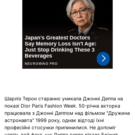
Шарліз Терон старанно уникала Джонні Деппа на
показі Dior Paris Fashion Week. 50-річна акторка
працювала з Джонні Деппом над фільмом "Дружина
астронавта" 1999 року, однак відтоді їхні
професійні стосунки припинилися. Не допоміг
навіть той факт, що Деппа тепло вітала Бріжит