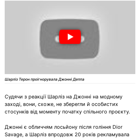
Шарліз Терон проігнорувала Джонні Деппа
Судячи з реакції Шарліз на Джонні на модному
заході, вони, схоже, не зберегли й особистих
стосунків від моменту початку спільного проєкту.
Джонні є обличчям лосьйону після гоління Dior
Savage, а Шарліз впродовж 20 років рекламувала