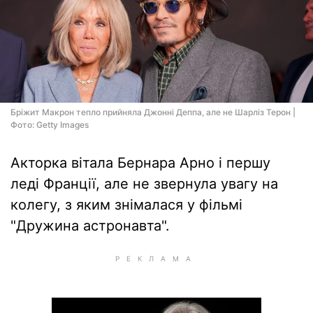
Бріжит Макрон тепло прийняла Джонні Деппа, але не Шарліз Терон |
Фото: Getty Images
Акторка вітала Бернара Арно і першу
леді Франції, але не звернула увагу на
колегу, з яким знімалася у фільмі
"Дружина астронавта".