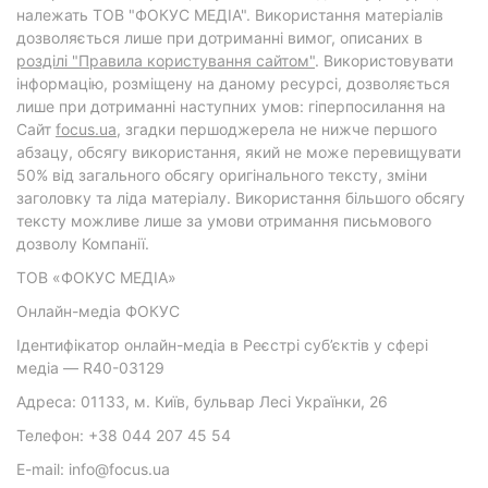
належать ТОВ "ФОКУС МЕДІА". Використання матеріалів
дозволяється лише при дотриманні вимог, описаних в
розділі "Правила користування сайтом"
. Використовувати
інформацію, розміщену на даному ресурсі, дозволяється
лише при дотриманні наступних умов: гіперпосилання на
Cайт
focus.ua
, згадки першоджерела не нижче першого
абзацу, обсягу використання, який не може перевищувати
50% від загального обсягу оригінального тексту, зміни
заголовку та ліда матеріалу. Використання більшого обсягу
тексту можливе лише за умови отримання письмового
дозволу Компанії.
ТОВ «ФОКУС МЕДІА»
Онлайн-медіа ФОКУС
Ідентифікатор онлайн-медіа в Реєстрі суб’єктів у сфері
медіа — R40-03129
Адреса: 01133, м. Київ, бульвар Лесі Українки, 26
Телефон: +38 044 207 45 54
E-mail: info@focus.ua