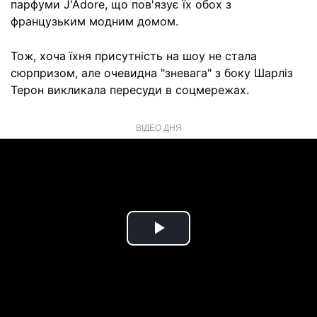
парфуми J'Adore, що пов'язує їх обох з
французьким модним домом.
Тож, хоча їхня присутність на шоу не стала
сюрпризом, але очевидна "зневага" з боку Шарліз
Терон викликала пересуди в соцмережах.
ВІДЕО ДНЯ
Play
Video