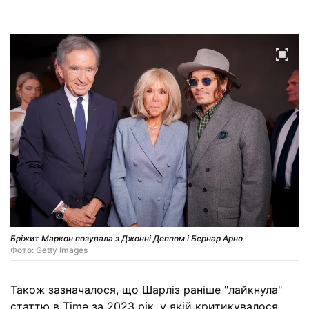
Бріжит Маркон позувала з Джонні Деппом і Бернар Арно
Фото: Getty Images
Також зазначалося, що Шарліз раніше "лайкнула"
статтю в Time за 2023 рік, у якій критикувалося