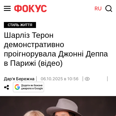
RU
СТИЛЬ ЖИТТЯ
Шарліз Терон
демонстративно
проігнорувала Джонні Деппа
в Парижі (відео)
Дар'я Бережна
06.10.2025 в 10:56
0