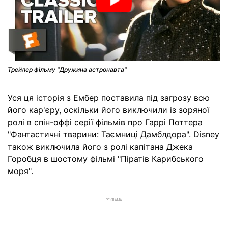
Трейлер фільму "Дружина астронавта"
Уся ця історія з Ембер поставила під загрозу всю
його кар'єру, оскільки його виключили із зоряної
ролі в спін-оффі серії фільмів про Гаррі Поттера
"Фантастичні тварини: Таємниці Дамблдора". Disney
також виключила його з ролі капітана Джека
Горобця в шостому фільмі "Піратів Карибського
моря".
РЕКЛАМА