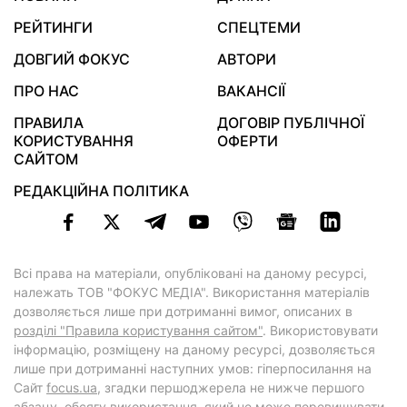
РЕЙТИНГИ
СПЕЦТЕМИ
ДОВГИЙ ФОКУС
АВТОРИ
ПРО НАС
ВАКАНСІЇ
ПРАВИЛА
ДОГОВІР ПУБЛІЧНОЇ
КОРИСТУВАННЯ
ОФЕРТИ
САЙТОМ
РЕДАКЦІЙНА ПОЛІТИКА
Всі права на матеріали, опубліковані на даному ресурсі,
належать ТОВ "ФОКУС МЕДІА". Використання матеріалів
дозволяється лише при дотриманні вимог, описаних в
розділі "Правила користування сайтом"
. Використовувати
інформацію, розміщену на даному ресурсі, дозволяється
лише при дотриманні наступних умов: гіперпосилання на
Cайт
focus.ua
, згадки першоджерела не нижче першого
абзацу, обсягу використання, який не може перевищувати