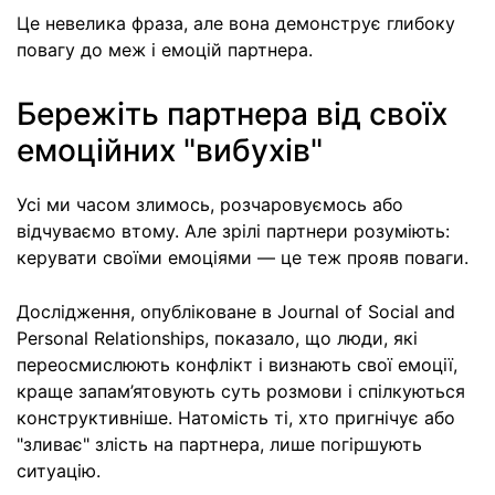
Це невелика фраза, але вона демонструє глибоку
повагу до меж і емоцій партнера.
Бережіть партнера від своїх
емоційних "вибухів"
Усі ми часом злимось, розчаровуємось або
відчуваємо втому. Але зрілі партнери розуміють:
керувати своїми емоціями — це теж прояв поваги.
Дослідження, опубліковане в Journal of Social and
Personal Relationships, показало, що люди, які
переосмислюють конфлікт і визнають свої емоції,
краще запам’ятовують суть розмови і спілкуються
конструктивніше. Натомість ті, хто пригнічує або
"зливає" злість на партнера, лише погіршують
ситуацію.