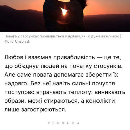
Повага у стосунках проявляється у дрібницях і є дуже важливою |
Фото: Unsplash
Любов і взаємна привабливість — це те,
що об’єднує людей на початку стосунків.
Але саме повага допомагає зберегти їх
надовго. Без неї навіть сильні почуття
поступово втрачають теплоту: виникають
образи, межі стираються, а конфлікти
лише загострюються.