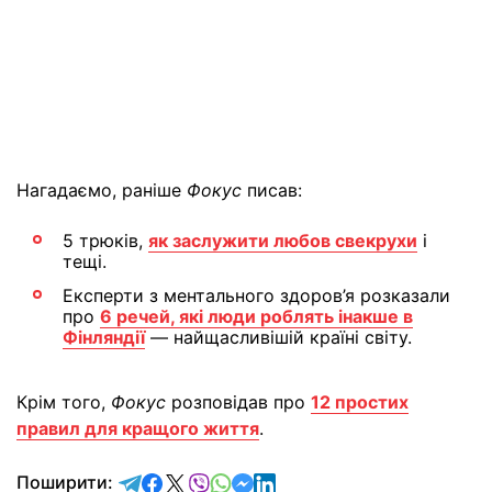
Нагадаємо, раніше
Фокус
писав:
5 трюків,
як заслужити любов свекрухи
і
тещі.
Експерти з ментального здоров’я розказали
про
6 речей, які люди роблять інакше в
Фінляндії
— найщасливішій країні світу.
Крім того,
Фокус
розповідав про
12 простих
правил для кращого життя
.
відправити у Telegram
поділитись у Facebook
поділитись у X
відправити у Viber
відправити у Whatsapp
відправити у Messenger
відправити у LinkedIn
Поширити: