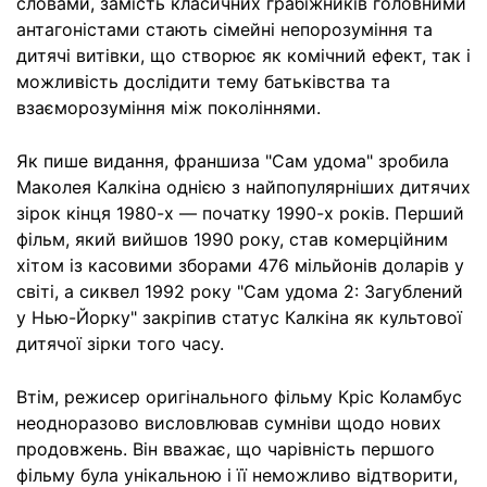
словами, замість класичних грабіжників головними
антагоністами стають сімейні непорозуміння та
дитячі витівки, що створює як комічний ефект, так і
можливість дослідити тему батьківства та
взаєморозуміння між поколіннями.
Як пише видання, франшиза "Сам удома" зробила
Маколея Калкіна однією з найпопулярніших дитячих
зірок кінця 1980-х — початку 1990-х років. Перший
фільм, який вийшов 1990 року, став комерційним
хітом із касовими зборами 476 мільйонів доларів у
світі, а сиквел 1992 року "Сам удома 2: Загублений
у Нью-Йорку" закріпив статус Калкіна як культової
дитячої зірки того часу.
Втім, режисер оригінального фільму Кріс Коламбус
неодноразово висловлював сумніви щодо нових
продовжень. Він вважає, що чарівність першого
фільму була унікальною і її неможливо відтворити,