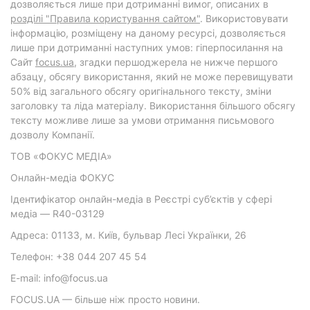
дозволяється лише при дотриманні вимог, описаних в
розділі "Правила користування сайтом"
. Використовувати
інформацію, розміщену на даному ресурсі, дозволяється
лише при дотриманні наступних умов: гіперпосилання на
Cайт
focus.ua
, згадки першоджерела не нижче першого
абзацу, обсягу використання, який не може перевищувати
50% від загального обсягу оригінального тексту, зміни
заголовку та ліда матеріалу. Використання більшого обсягу
тексту можливе лише за умови отримання письмового
дозволу Компанії.
ТОВ «ФОКУС МЕДІА»
Онлайн-медіа ФОКУС
Ідентифікатор онлайн-медіа в Реєстрі суб’єктів у сфері
медіа — R40-03129
Адреса: 01133, м. Київ, бульвар Лесі Українки, 26
Телефон: +38 044 207 45 54
E-mail: info@focus.ua
FOCUS.UA — більше ніж просто новини.