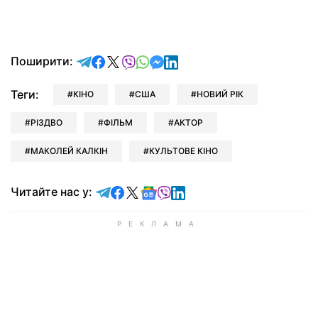
відправити у Telegram
поділитись у Facebook
поділитись у X
відправити у Viber
відправити у Whatsapp
відправити у Messenger
відправити у LinkedIn
Поширити:
Теги:
КІНО
США
НОВИЙ РІК
РІЗДВО
ФІЛЬМ
АКТОР
МАКОЛЕЙ КАЛКІН
КУЛЬТОВЕ КІНО
Читайте у Telegram
Читайте у Facebook
Читайте у X
Читайте у Google news
Читайте у Viber
Читайте у LinkedIn
Читайте нас у: