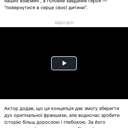
наших взаємин", а головне завдання героя —
"повернутися в серце своєї дитини".
ВІДЕО ДНЯ
Play
Video
Актор додав, що ця концепція дає змогу зберегти
дух оригінальної франшизи, але водночас зробити
історію більш дорослою і глибокою. За його