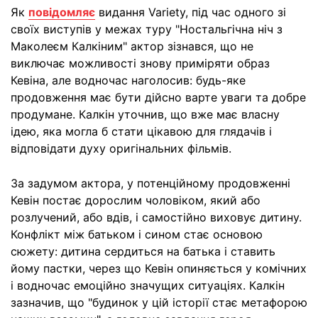
Як
повідомляє
видання Variety, під час одного зі
своїх виступів у межах туру "Ностальгічна ніч з
Маколеєм Калкіним" актор зізнався, що не
виключає можливості знову приміряти образ
Кевіна, але водночас наголосив: будь-яке
продовження має бути дійсно варте уваги та добре
продумане. Калкін уточнив, що вже має власну
ідею, яка могла б стати цікавою для глядачів і
відповідати духу оригінальних фільмів.
За задумом актора, у потенційному продовженні
Кевін постає дорослим чоловіком, який або
розлучений, або вдів, і самостійно виховує дитину.
Конфлікт між батьком і сином стає основою
сюжету: дитина сердиться на батька і ставить
йому пастки, через що Кевін опиняється у комічних
і водночас емоційно значущих ситуаціях. Калкін
зазначив, що "будинок у цій історії стає метафорою