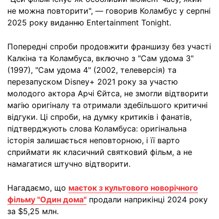
не можна повторити", — говорив Коламбус у серпні
2025 року виданню Entertainment Tonight.
Попередні спроби продовжити франшизу без участі
Калкіна та Коламбуса, включно з "Сам удома 3"
(1997), "Сам удома 4" (2002, телеверсія) та
перезапуском Disney+ 2021 року за участю
молодого актора Арчі Єйтса, не змогли відтворити
магію оригіналу та отримали здебільшого критичні
відгуки. Ці спроби, на думку критиків і фанатів,
підтверджують слова Коламбуса: оригінальна
історія залишається неповторною, і її варто
сприймати як класичний святковий фільм, а не
намагатися штучно відтворити.
Нагадаємо, що
маєток з культового новорічного
фільму "Один дома"
продали наприкінці 2024 року
за $5,25 млн.