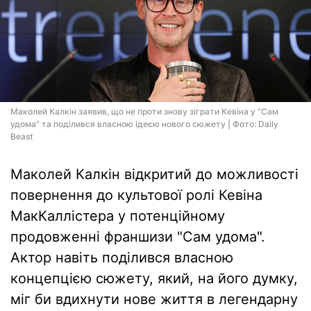
Маколей Калкін заявив, що не проти знову зіграти Кевіна у "Сам
удома" та поділився власною ідеєю нового сюжету | Фото: Daily
Beast
Маколей Калкін відкритий до можливості
повернення до культової ролі Кевіна
МакКаллістера у потенційному
продовженні франшизи "Сам удома".
Актор навіть поділився власною
концепцією сюжету, який, на його думку,
міг би вдихнути нове життя в легендарну