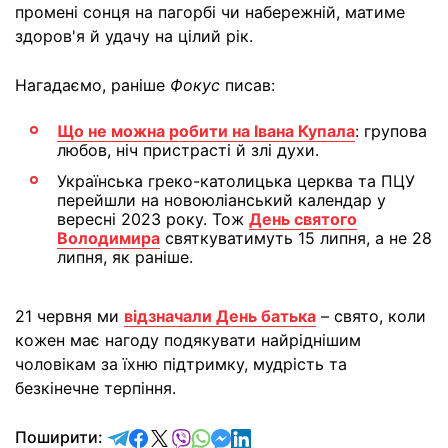
промені сонця на пагорбі чи набережній, матиме
здоров'я й удачу на цілий рік.
Нагадаємо, раніше
Фокус
писав:
Що не можна робити на Івана Купала
: групова
любов, ніч пристрасті й злі духи.
Українська греко-католицька церква та ПЦУ
перейшли на новоюліанський календар у
вересні 2023 року. Тож
День святого
Володимира
святкуватимуть 15 липня, а не 28
липня, як раніше.
21 червня ми
відзначали День батька
– свято, коли
кожен має нагоду подякувати найріднішим
чоловікам за їхню підтримку, мудрість та
безкінечне терпіння.
відправити у Telegram
поділитись у Facebook
поділитись у X
відправити у Viber
відправити у Whatsapp
відправити у Messenger
відправити у LinkedIn
Поширити: