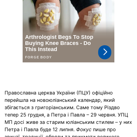
Православна церква України (ПЦУ) офіційно
перейшла на новоюліанський календар, який
збігається з григоріанським. Саме тому Різдво
тепер 25 грудня, а Петра і Павла – 29 червня. УПЦ
МП досі живе за старим юліанським стилем – у них
Петра і Павла буде 12 липня.
Фокус
пише про
звичаї, традиції, обряди та прикмети великого