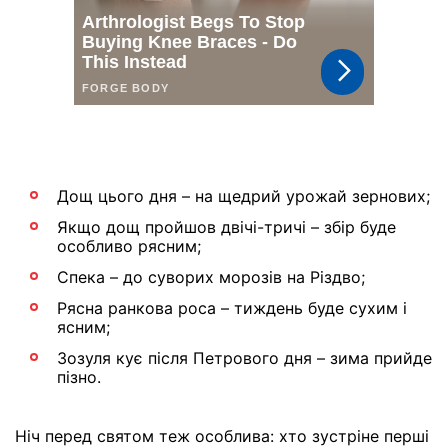
Дощ цього дня – на щедрий урожай зернових;
Якщо дощ пройшов двічі-тричі – збір буде
особливо рясним;
Спека – до суворих морозів на Різдво;
Рясна ранкова роса – тиждень буде сухим і
ясним;
Зозуля кує після Петрового дня – зима прийде
пізно.
Ніч перед святом теж особлива: хто зустріне перші