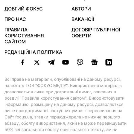
ДОВГИЙ ФОКУС
АВТОРИ
ПРО НАС
ВАКАНСІЇ
ПРАВИЛА
ДОГОВІР ПУБЛІЧНОЇ
КОРИСТУВАННЯ
ОФЕРТИ
САЙТОМ
РЕДАКЦІЙНА ПОЛІТИКА
Всі права на матеріали, опубліковані на даному ресурсі,
належать ТОВ "ФОКУС МЕДІА". Використання матеріалів
дозволяється лише при дотриманні вимог, описаних в
розділі "Правила користування сайтом"
. Використовувати
інформацію, розміщену на даному ресурсі, дозволяється
лише при дотриманні наступних умов: гіперпосилання на
Cайт
focus.ua
, згадки першоджерела не нижче першого
абзацу, обсягу використання, який не може перевищувати
50% від загального обсягу оригінального тексту, зміни