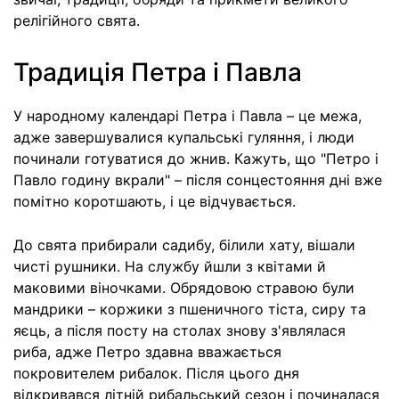
релігійного свята.
Традиція Петра і Павла
У народному календарі Петра і Павла – це межа,
адже завершувалися купальські гуляння, і люди
починали готуватися до жнив. Кажуть, що "Петро і
Павло годину вкрали" – після сонцестояння дні вже
помітно коротшають, і це відчувається.
До свята прибирали садибу, білили хату, вішали
чисті рушники. На службу йшли з квітами й
маковими віночками. Обрядовою стравою були
мандрики – коржики з пшеничного тіста, сиру та
яєць, а після посту на столах знову з'являлася
риба, адже Петро здавна вважається
покровителем рибалок. Після цього дня
відкривався літній рибальський сезон і починалася