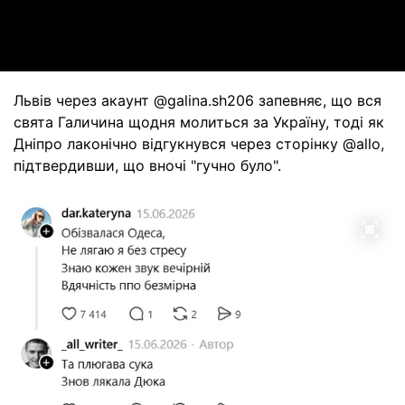
Video
Львів через акаунт @galina.sh206 запевняє, що вся
свята Галичина щодня молиться за Україну, тоді як
Дніпро лаконічно відгукнувся через сторінку @allo,
підтвердивши, що вночі "гучно було".