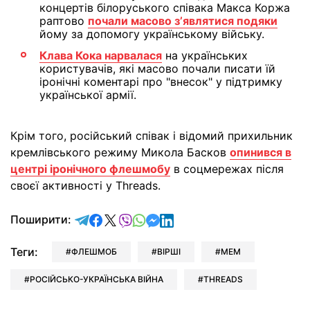
концертів білоруського співака Макса Коржа
раптово
почали масово зʼявлятися подяки
йому за допомогу українському війську.
Клава Кока нарвалася
на українських
користувачів, які масово почали писати їй
іронічні коментарі про "внесок" у підтримку
української армії.
Крім того, російський співак і відомий прихильник
кремлівського режиму Микола Басков
опинився в
центрі іронічного флешмобу
в соцмережах після
своєї активності у Threads.
відправити у Telegram
поділитись у Facebook
поділитись у X
відправити у Viber
відправити у Whatsapp
відправити у Messenger
відправити у LinkedIn
Поширити:
Теги:
ФЛЕШМОБ
ВІРШІ
МЕМ
РОСІЙСЬКО-УКРАЇНСЬКА ВІЙНА
THREADS