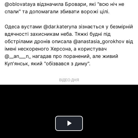
@oblovataya відзначила Бровари, які "всю ніч не
спали" та допомагали збивати ворожі цілі.
Одеса вустами @dar.kateryna зізнається у безмірній
вдячності захисникам неба. Тяжкі будні під
обстрілами дронів описала @anastasia_gorokhov від
імені нескореного Херсона, а користувач
@__an___n_ нагадав про поранений, але живий
Куп'янськ, який "обізвався з диму".
ВІДЕО ДНЯ
Play