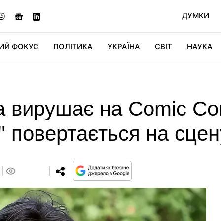
ДУМКИ
ИЙ ФОКУС
ПОЛІТИКА
УКРАЇНА
СВІТ
НАУКА
ДІДЖИТАЛ
АВТО
СВІТФАН
КУ
а вирушає на Comic Co
а" повертається на сцен
0