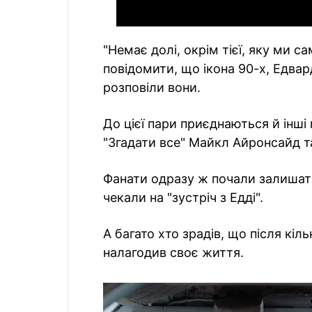
"Немає долі, окрім тієї, яку ми 
повідомити, що ікона 90-х, Едвар
розповіли вони.
До цієї пари приєднаються й інші 
"Згадати все" Майкл Айронсайд та
Фанати одразу ж почали залишати
чекали на "зустріч з Едді".
А багато хто зрадів, що після кі
налагодив своє життя.