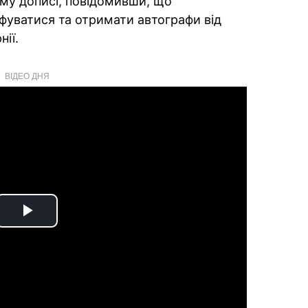
му дописі, повідомивши, що
уватися та отримати автографи від
ії.
ВІДЕО ДНЯ
Play
Video