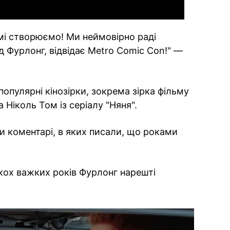
самі створюємо! Ми неймовірно раді
д Фурлонг, відвідає Metro Comic Con!" —
популярні кінозірки, зокрема зірка фільму
 Ніколь Том із серіалу "Няня".
 коментарі, в яких писали, що роками
лькох важких років Фурлонг нарешті