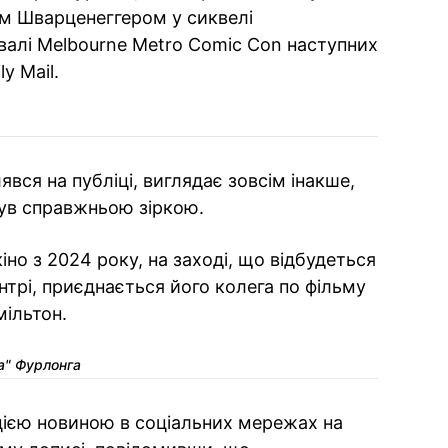
ом Шварценеггером у сиквелі
ивалі Melbourne Metro Comic Con наступних
ly Mail.
явся на публіці, виглядає зовсім інакше,
 був справжньою зіркою.
іно з 2024 року, на заході, що відбудеться
рі, приєднається його колега по фільму
мільтон.
а" Фурлонга
цією новиною в соціальних мережах на