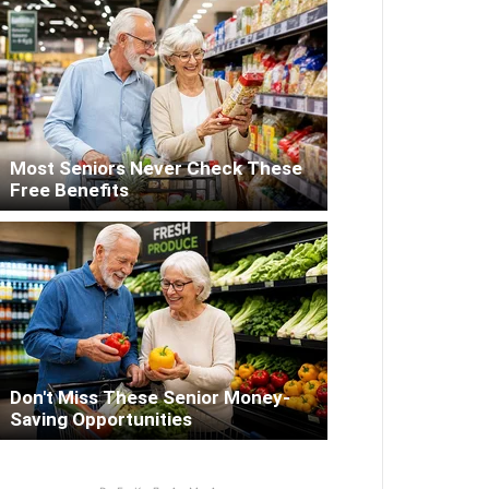
Most Seniors Never Check These
Free Benefits
Don't Miss These Senior Money-
Saving Opportunities