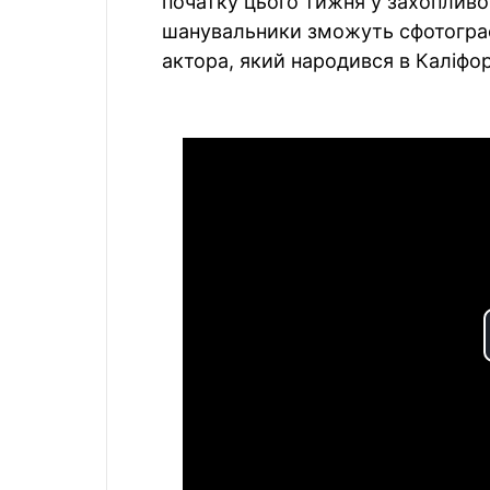
початку цього тижня у захопливо
шанувальники зможуть сфотограф
актора, який народився в Каліфорн