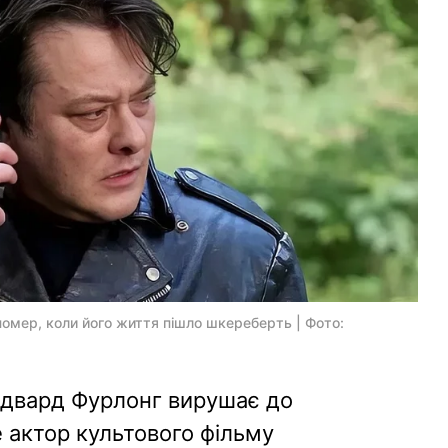
помер, коли його життя пішло шкереберть | Фото:
 Едвард Фурлонг вирушає до
е актор культового фільму