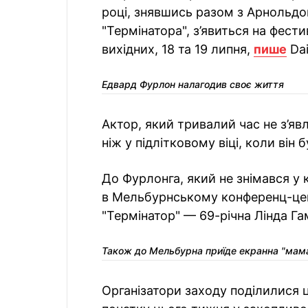
році, знявшись разом з Арнольд
"Термінатора", з’явиться на фест
вихідних, 18 та 19 липня,
пише
Dai
Едвард Фурлон налагодив своє життя
Актор, який тривалий час не з’явл
ніж у підлітковому віці, коли він
До Фурлонга, який не знімався у к
в Мельбурнському конференц-цент
"Термінатор" — 69-річна Лінда Га
Також до Мельбурна приїде екранна "мам
Організатори заходу поділилися 