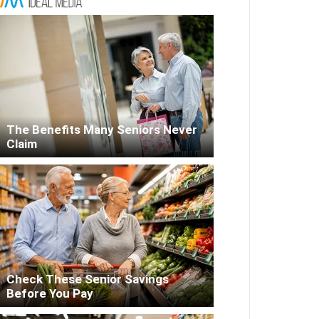
The Benefits Many Seniors Never
Claim
Check These Senior Savings
Before You Pay