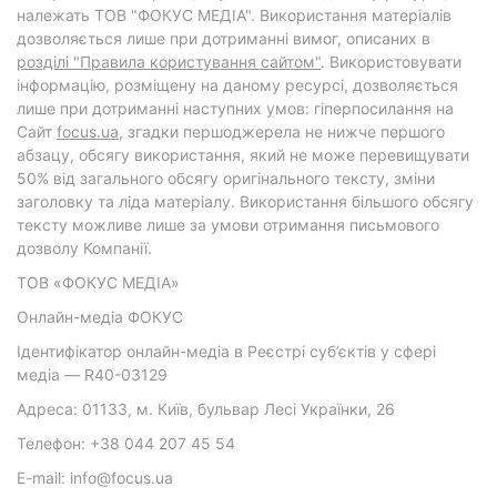
належать ТОВ "ФОКУС МЕДІА". Використання матеріалів
дозволяється лише при дотриманні вимог, описаних в
розділі "Правила користування сайтом"
. Використовувати
інформацію, розміщену на даному ресурсі, дозволяється
лише при дотриманні наступних умов: гіперпосилання на
Cайт
focus.ua
, згадки першоджерела не нижче першого
абзацу, обсягу використання, який не може перевищувати
50% від загального обсягу оригінального тексту, зміни
заголовку та ліда матеріалу. Використання більшого обсягу
тексту можливе лише за умови отримання письмового
дозволу Компанії.
ТОВ «ФОКУС МЕДІА»
Онлайн-медіа ФОКУС
Ідентифікатор онлайн-медіа в Реєстрі суб’єктів у сфері
медіа — R40-03129
Адреса: 01133, м. Київ, бульвар Лесі Українки, 26
Телефон: +38 044 207 45 54
E-mail: info@focus.ua