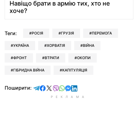
Навіщо брати в армію тих, хто не
хоче?
Теги:
РОСІЯ
ГРУЗІЯ
ПЕРЕМОГА
УКРАЇНА
ХОРВАТІЯ
ВІЙНА
ФРОНТ
ВТРАТИ
ОКОПИ
ГІБРИДНА ВІЙНА
КАПІТУЛЯЦІЯ
відправити у Telegram
поділитись у Facebook
поділитись у X
відправити у Viber
відправити у Whatsapp
відправити у Messenger
відправити у LinkedIn
Поширити: