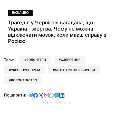
ВАЖЛИВО
Трагедія у Чернігові нагадала, що
Україна – жертва. Чому не можна
відключати мозок, коли маєш справу з
Росією
Теги:
ВОЛОНТЕРИ
ОЗБРОЄННЯ
УКРОБОРОНПРОМ
МІНІСТЕРСТВО ОБОРОНИ
ВОЛОНТЕРСТВО
відправити у Telegram
поділитись у Facebook
поділитись у X
відправити у Viber
відправити у Whatsapp
відправити у Messenger
відправити у LinkedIn
Поширити: