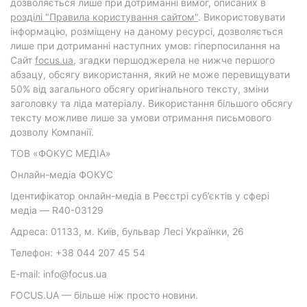
дозволяється лише при дотриманні вимог, описаних в
розділі "Правила користування сайтом"
. Використовувати
інформацію, розміщену на даному ресурсі, дозволяється
лише при дотриманні наступних умов: гіперпосилання на
Cайт
focus.ua
, згадки першоджерела не нижче першого
абзацу, обсягу використання, який не може перевищувати
50% від загального обсягу оригінального тексту, зміни
заголовку та ліда матеріалу. Використання більшого обсягу
тексту можливе лише за умови отримання письмового
дозволу Компанії.
ТОВ «ФОКУС МЕДІА»
Онлайн-медіа ФОКУС
Ідентифікатор онлайн-медіа в Реєстрі суб’єктів у сфері
медіа — R40-03129
Адреса: 01133, м. Київ, бульвар Лесі Українки, 26
Телефон: +38 044 207 45 54
E-mail: info@focus.ua
FOCUS.UA — більше ніж просто новини.