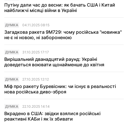
Путіну дали час до весни: як бачать США і Китай
найближчі місяці війни в Україні
ДУМКА
04.11.2025 08:15
Загадкова ракета 9М729: чому російська "новинка"
не є ні новою, ні забороненою
ДУМКА
31.10.2025 17:17
Вирішальний дванадцятий раунд: Україні
доведеться воювати щонайменше до квітня
ДУМКА
27.10.2025 12:12
Міф про ракету Буревісник: чи існує в реальності
нова російська диво-зброя
ДУМКА
22.10.2025 14:14
Вкрадено в США: звідки взялися російські
реактивні КАБи і як їх збивати