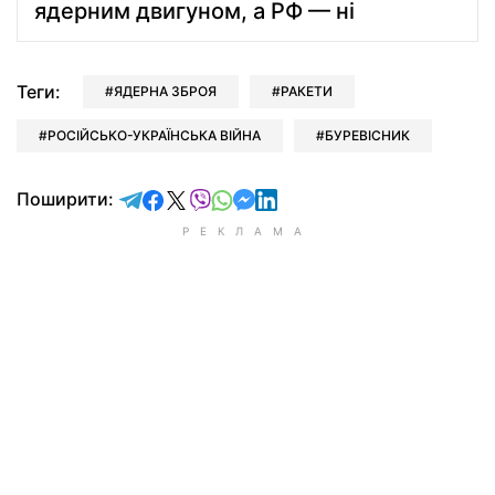
ядерним двигуном, а РФ — ні
Теги:
ЯДЕРНА ЗБРОЯ
РАКЕТИ
РОСІЙСЬКО-УКРАЇНСЬКА ВІЙНА
БУРЕВІСНИК
відправити у Telegram
поділитись у Facebook
поділитись у X
відправити у Viber
відправити у Whatsapp
відправити у Messenger
відправити у LinkedIn
Поширити: