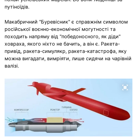
путіноїдів.
Макабричний "Буревісник" є справжнім символом
російської воєнно-економічної могутності та
походить напряму від "победоносного, як діди"
ховраха, якого ніхто не бачить, а він є. Ракета-
привід, ракета-симулякр, ракета-катастрофа, яку
можна вигадати, вимріяти, лише сидячи на чарівній
валізі.