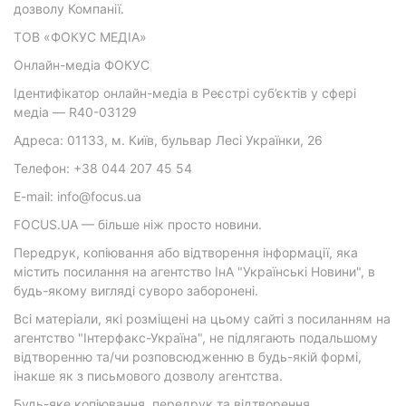
дозволу Компанії.
ТОВ «ФОКУС МЕДІА»
Онлайн-медіа ФОКУС
Ідентифікатор онлайн-медіа в Реєстрі суб’єктів у сфері
медіа — R40-03129
Адреса: 01133, м. Київ, бульвар Лесі Українки, 26
Телефон: +38 044 207 45 54
E-mail: info@focus.ua
FOCUS.UA — більше ніж просто новини.
Передрук, копіювання або відтворення інформації, яка
містить посилання на агентство ІнА "Українські Новини", в
будь-якому вигляді суворо заборонені.
Всі матеріали, які розміщені на цьому сайті з посиланням на
агентство "Інтерфакс-Україна", не підлягають подальшому
відтворенню та/чи розповсюдженню в будь-якій формі,
інакше як з письмового дозволу агентства.
Будь-яке копіювання, передрук та відтворення