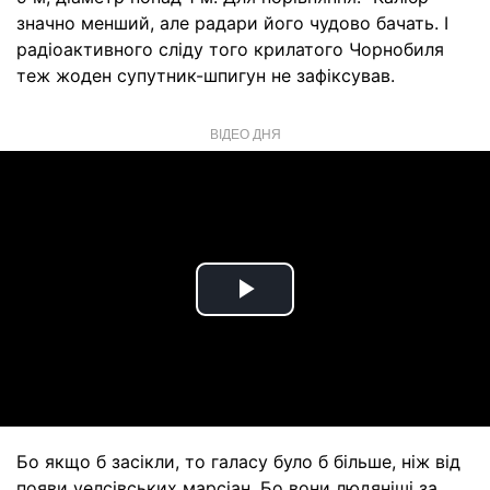
значно менший, але радари його чудово бачать. І
радіоактивного сліду того крилатого Чорнобиля
теж жоден супутник-шпигун не зафіксував.
ВІДЕО ДНЯ
Play
Video
Бо якщо б засікли, то галасу було б більше, ніж від
появи уелсівських марсіан. Бо вони людяніші за