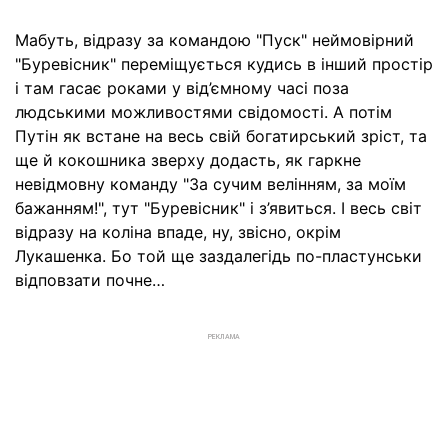
Мабуть, відразу за командою "Пуск" неймовірний
"Буревісник" переміщується кудись в інший простір
і там гасає роками у від’ємному часі поза
людськими можливостями свідомості. А потім
Путін як встане на весь свій богатирський зріст, та
ще й кокошника зверху додасть, як гаркне
невідмовну команду "За сучим велінням, за моїм
бажанням!", тут "Буревісник" і з’явиться. І весь світ
відразу на коліна впаде, ну, звісно, окрім
Лукашенка. Бо той ще заздалегідь по-пластунськи
відповзати почне…
РЕКЛАМА