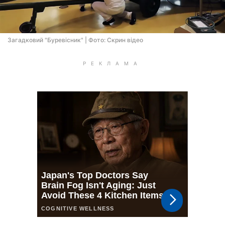
Загадковий "Буревiсник" | Фото: Скрин відео