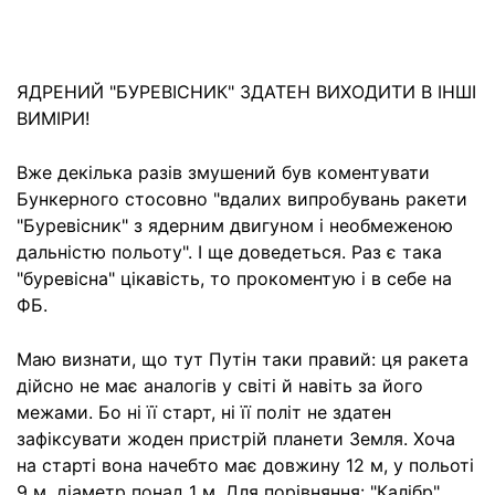
ЯДРЕНИЙ "БУРЕВІСНИК" ЗДАТЕН ВИХОДИТИ В ІНШІ
ВИМІРИ!
Вже декілька разів змушений був коментувати
Бункерного стосовно "вдалих випробувань ракети
"Буревісник" з ядерним двигуном і необмеженою
дальністю польоту". І ще доведеться. Раз є така
"буревісна" цікавість, то прокоментую і в себе на
ФБ.
Маю визнати, що тут Путін таки правий: ця ракета
дійсно не має аналогів у світі й навіть за його
межами. Бо ні її старт, ні її політ не здатен
зафіксувати жоден пристрій планети Земля. Хоча
на старті вона начебто має довжину 12 м, у польоті
9 м, діаметр понад 1 м. Для порівняння: "Калібр"