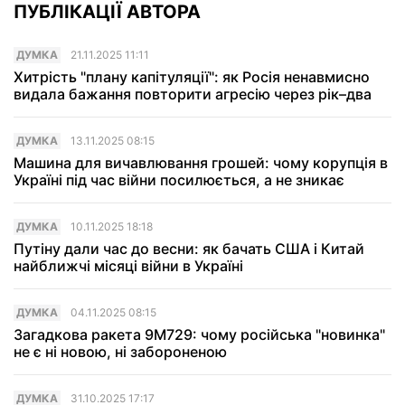
ПУБЛІКАЦІЇ АВТОРА
ДУМКА
21.11.2025 11:11
Хитрість "плану капітуляції": як Росія ненавмисно
видала бажання повторити агресію через рік–два
ДУМКА
13.11.2025 08:15
Машина для вичавлювання грошей: чому корупція в
Україні під час війни посилюється, а не зникає
ДУМКА
10.11.2025 18:18
Путіну дали час до весни: як бачать США і Китай
найближчі місяці війни в Україні
ДУМКА
04.11.2025 08:15
Загадкова ракета 9М729: чому російська "новинка"
не є ні новою, ні забороненою
ДУМКА
31.10.2025 17:17