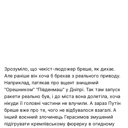
Зрозуміло, що чекіст-людожер бреше, як дихає.
Але раніше він хоча б брехав з реального приводу.
Наприклад, патякав про вщент знищений
"Орешником" "Південмаш" у Дніпрі. Так там запуск
ракети реально був, і до міста вона долетіла, хоча
нікуди її головні частини не влучили. А зараз Путін
бреше вже про те, чого не відбувалося взагалі. А
інший воєнний злочинець Герасимов змушений
підігрувати кремлівському фюрерку в огидному