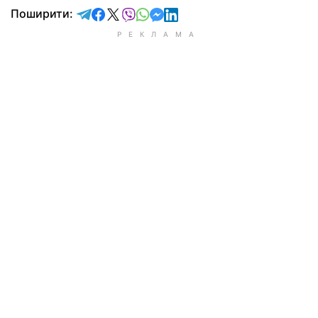
відправити у Telegram
поділитись у Facebook
поділитись у X
відправити у Viber
відправити у Whatsapp
відправити у Messenger
відправити у LinkedIn
Поширити: