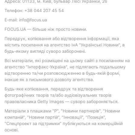
Адреса: 01133, м. Київ, бульвар Лесі Українки, 26
Телефон: +38 044 207 45 54
E-mail: info@focus.ua
FOCUS.UA — більше ніж просто новини.
Передрук, копіювання або відтворення інформації, яка
містить посилання на агентство ІнА "Українські Новини", в
будь-якому вигляді суворо заборонені.
Всі матеріали, які розміщені на цьому сайті з посиланням на
агентство "Інтерфакс-Україна", не підлягають подальшому
відтворенню та/чи розповсюдженню в будь-якій формі,
інакше як з письмового дозволу агентства.
Будь-яке копіювання, передрук та відтворення
фотографічних творів та/або аудіовізуальних творів
правовласника Getty Images — суворо забороняється.
Матеріали з плашками "Р", "Новини партнерів", "Новини
компаній", "Новини партій", "Інновації", "Позиція",
"Спецпроект за підтримки" публікуються на комерційній
основі.