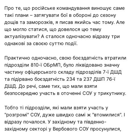
Про те, що російське командування виношує саме
такі плани – затягувати бої в обороні до сезону
дощів та заморозків, я писав якийсь час тому. Але
що могло статися, що довелося цю тему
актуалізувати? А сталося одночасно відразу три
однакові за своєю суттю події.
Практично одночасно, свою боєздатність втратили
підрозділи 810-ї ОБрМП, було ліквідовано значну
частину офіцерського складу підрозділів 7-ї ДШД
та підірвано боєздатність 234 та 237 ДШП 76-ї
ДШД. До речі, саме тих, що мали взяти
безпосередню участь в оточенні СОУ у трикутнику.
Тобто ті підрозділи, які мали взяти участь у
"розгромі" СОУ, дуже швидко самі ж "втомилися". І
відразу почалося. У західному та південно-
західному секторі у Вербового СОУ просунулися,