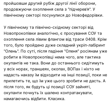
пройшовши другий рубіж другої лінії оборони,
продовжуючи охоплення села з "підчерев’я". У
північному секторі посунулися до Новофедорівки.
У північному та північно-східному секторі від
Новопрокопівки аналогічно, є просування СОУ та
охоплення села лівим флангом від траси 0408. Крім
того, було пройдено дуже складний укріп-лабіринт
"Олень". По суті, після падіння "Оленя" росіянам уже
робити в Новопрокопівці нема чого, але тактика
окупантів не така. Вони до останнього сидітимуть
у всіх норах, траншеях, окопах, ВОПах і ніхто не
надасть наказу їм відходити на інші позиції, поки не
прилетить те, що їм уже цього зробити не дасть. А
після того, як будуть ці позиції СОУ зайняті,
окупанти почнуть їх шалено контратакувати,
намагаючись відбити. Класика.