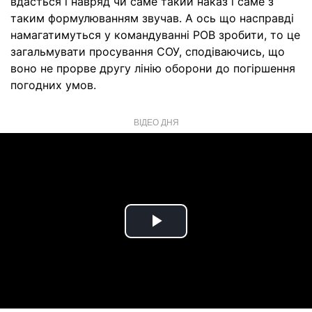
вдасться і навряд чи саме такий наказ і саме з
таким формулюванням звучав. А ось що насправді
намагатимуться у командуванні РОВ зробити, то це
загальмувати просування СОУ, сподіваючись, що
воно не прорве другу лінію оборони до погіршення
погодних умов.
ВІДЕО ДНЯ
Play
Video