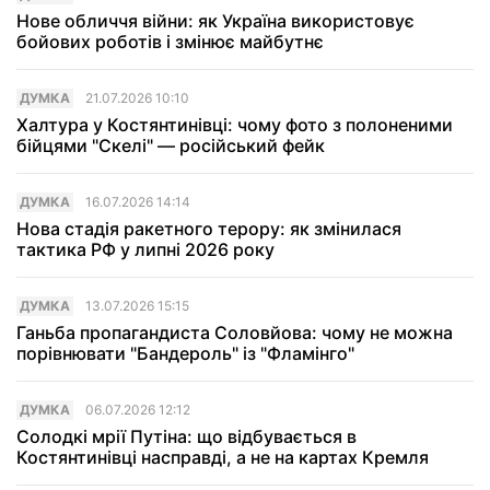
Нове обличчя війни: як Україна використовує
бойових роботів і змінює майбутнє
ДУМКА
21.07.2026 10:10
Халтура у Костянтинівці: чому фото з полоненими
бійцями "Скелі" — російський фейк
ДУМКА
16.07.2026 14:14
Нова стадiя ракетного терору: як змінилася
тактика РФ у липні 2026 року
ДУМКА
13.07.2026 15:15
Ганьба пропагандиста Соловйова: чому не можна
порівнювати "Бандероль" із "Фламінго"
ДУМКА
06.07.2026 12:12
Солодкі мрії Путіна: що відбувається в
Костянтинівці насправді, а не на картах Кремля