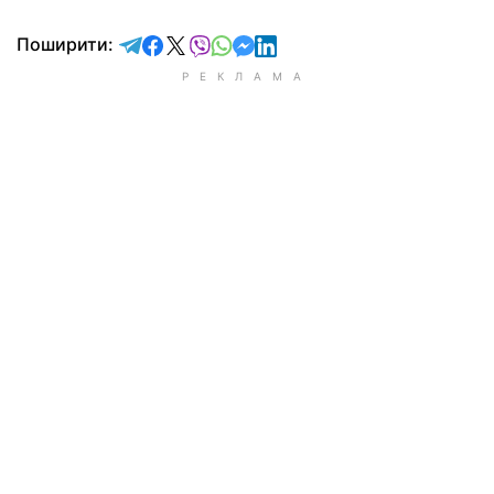
відправити у Telegram
поділитись у Facebook
поділитись у X
відправити у Viber
відправити у Whatsapp
відправити у Messenger
відправити у LinkedIn
Поширити: