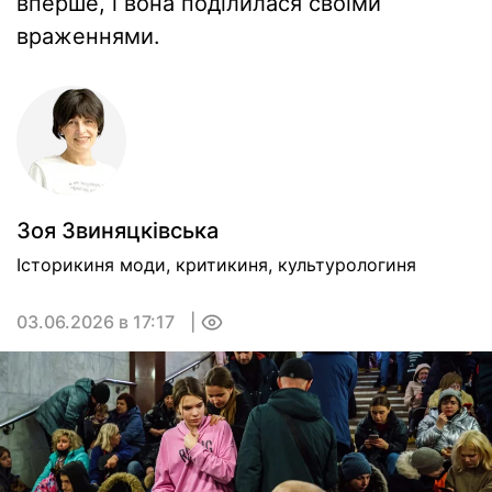
вперше, і вона поділилася своїми
враженнями.
Зоя Звиняцківська
Історикиня моди, критикиня, культурологиня
03.06.2026 в 17:17
0