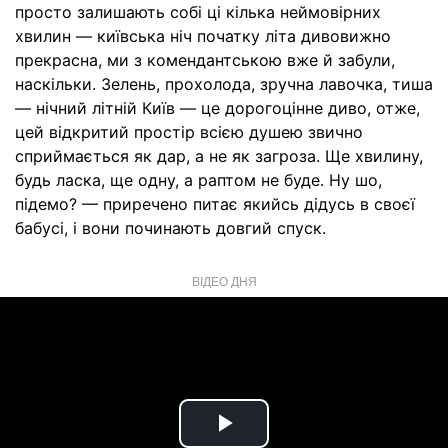
просто залишають собі ці кілька неймовірних
хвилин — київська ніч початку літа дивовижно
прекрасна, ми з комендантською вже й забули,
наскільки. Зелень, прохолода, зручна лавочка, тиша
— нічний літній Київ — це дорогоцінне диво, отже,
цей відкритий простір всією душею звично
сприймається як дар, а не як загроза. Ще хвилину,
будь ласка, ще одну, а раптом не буде. Ну шо,
підемо? — приречено питає якийсь дідусь в своєї
бабусі, і вони починають довгий спуск.
ВІДЕО ДНЯ
Play