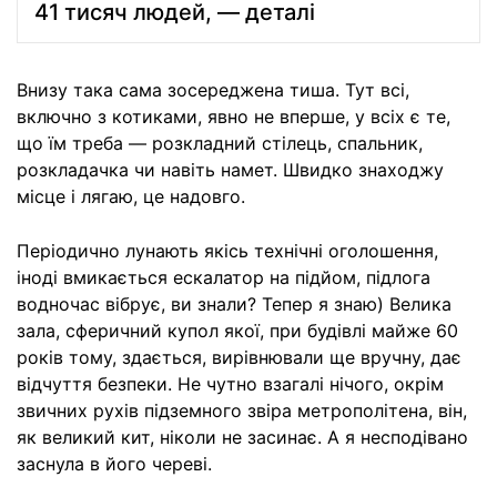
41 тисяч людей, — деталі
Внизу така сама зосереджена тиша. Тут всі,
включно з котиками, явно не вперше, у всіх є те,
що їм треба — розкладний стілець, спальник,
розкладачка чи навіть намет. Швидко знаходжу
місце і лягаю, це надовго.
Періодично лунають якісь технічні оголошення,
іноді вмикається ескалатор на підйом, підлога
водночас вібрує, ви знали? Тепер я знаю) Велика
зала, сферичний купол якої, при будівлі майже 60
років тому, здається, вирівнювали ще вручну, дає
відчуття безпеки. Не чутно взагалі нічого, окрім
звичних рухів підземного звіра метрополітена, він,
як великий кит, ніколи не засинає. А я несподівано
заснула в його череві.