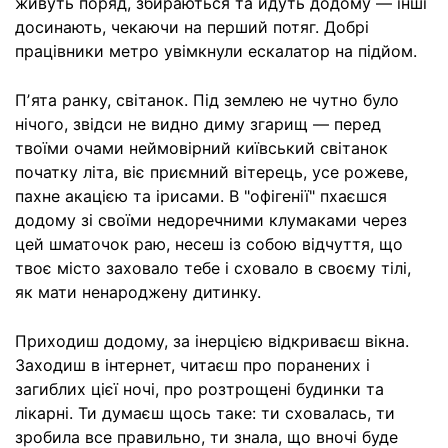
живуть поряд, збираються та йдуть додому — інші
досинають, чекаючи на перший потяг. Добрі
працівники метро увімкнули ескалатор на підйом.
Пʼята ранку, світанок. Під землею не чутно було
нічого, звідси не видно диму згарищ — перед
твоїми очами неймовірний київський світанок
початку літа, віє приємний вітерець, усе рожеве,
пахне акацією та ірисами. В "офігенії" пхаєшся
додому зі своїми недоречними клумаками через
цей шматочок раю, несеш із собою відчуття, що
твоє місто заховало тебе і сховало в своєму тілі,
як мати ненароджену дитинку.
Приходиш додому, за інерцією відкриваєш вікна.
Заходиш в інтернет, читаєш про поранених і
загиблих цієї ночі, про розтрощені будинки та
лікарні. Ти думаєш щось таке: ти сховалась, ти
зробила все правильно, ти знала, що вночі буде