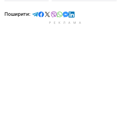
відправити у Telegram
поділитись у Facebook
поділитись у X
відправити у Viber
відправити у Whatsapp
відправити у Messenger
відправити у LinkedIn
Поширити: