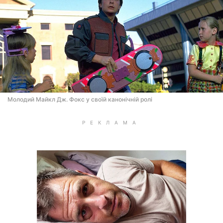
Молодий Майкл Дж. Фокс у своїй канонічній ролі