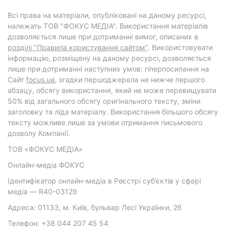
Всі права на матеріали, опубліковані на даному ресурсі,
належать ТОВ "ФОКУС МЕДІА". Використання матеріалів
дозволяється лише при дотриманні вимог, описаних в
розділі "Правила користування сайтом"
. Використовувати
інформацію, розміщену на даному ресурсі, дозволяється
лише при дотриманні наступних умов: гіперпосилання на
Cайт
focus.ua
, згадки першоджерела не нижче першого
абзацу, обсягу використання, який не може перевищувати
50% від загального обсягу оригінального тексту, зміни
заголовку та ліда матеріалу. Використання більшого обсягу
тексту можливе лише за умови отримання письмового
дозволу Компанії.
ТОВ «ФОКУС МЕДІА»
Онлайн-медіа ФОКУС
Ідентифікатор онлайн-медіа в Реєстрі суб’єктів у сфері
медіа — R40-03129
Адреса: 01133, м. Київ, бульвар Лесі Українки, 26
Телефон: +38 044 207 45 54