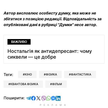
Автор висловлює особисту думку, яка може не
збігатися з позицією редакції. Відповідальність за
опубліковані дані в рубриці "Думки" несе автор.
ВАЖЛИВО
Ностальгія як антидепресант: чому
сиквели — це добре
Теги:
КІНО
ФІЗИКА
ФАНТАСТИКА
КВАНТОВА ФІЗИКА
ФІЛЬМ
відправити у Telegram
поділитись у Facebook
поділитись у X
відправити у Viber
відправити у Whatsapp
відправити у Messenger
відправити у LinkedIn
Поширити: