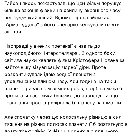
Тайсон якось пожартував, що цей фільм порушує
більше законів фізики на хвилину екранного часу,
ніж будь-який інший. Відомо, що на зйомках
"Армагеддона" з його сценарію кепкували навіть
актори.
Насправді у вчених претензії є навіть до
наукоподібного "Інтерстеллара". З одного боку,
світила науки хвалять фільм Крістофера Нолана за
найточнішу візуалізацію чорної діри. Проте
розкритикували ідею водної планети з
уповільненим плином часу. Аби година на такій
планеті тривала сім земних років, її орбіта мала б
пролягати настільки близько до чорної діри, що
гравітація просто розірвала б планету на шматки.
Але спочатку через цю колосальну різницю в силі
тяжіння на різних полюсах планети її б розтягнуло в
довгу тонку лінію. У фізиці чорних дір для цього