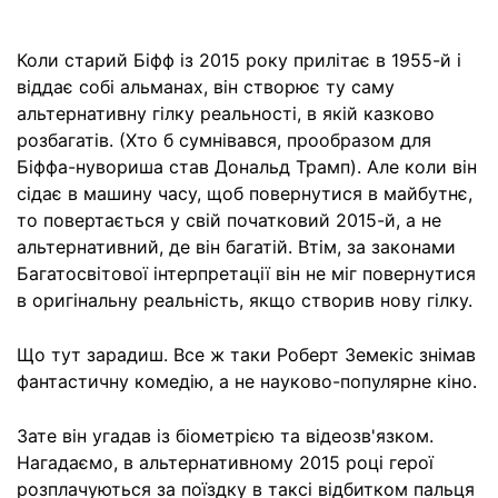
Коли старий Біфф із 2015 року прилітає в 1955-й і
віддає собі альманах, він створює ту саму
альтернативну гілку реальності, в якій казково
розбагатів. (Хто б сумнівався, прообразом для
Біффа-нувориша став Дональд Трамп). Але коли він
сідає в машину часу, щоб повернутися в майбутнє,
то повертається у свій початковий 2015-й, а не
альтернативний, де він багатій. Втім, за законами
Багатосвітової інтерпретації він не міг повернутися
в оригінальну реальність, якщо створив нову гілку.
Що тут зарадиш. Все ж таки Роберт Земекіс знімав
фантастичну комедію, а не науково-популярне кіно.
Зате він угадав із біометрією та відеозв'язком.
Нагадаємо, в альтернативному 2015 році герої
розплачуються за поїздку в таксі відбитком пальця