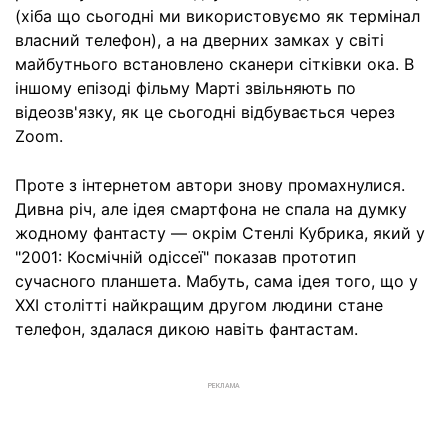
(хіба що сьогодні ми використовуємо як термінал
власний телефон), а на дверних замках у світі
майбутнього встановлено сканери сітківки ока. В
іншому епізоді фільму Марті звільняють по
відеозв'язку, як це сьогодні відбувається через
Zoom.
Проте з інтернетом автори знову промахнулися.
Дивна річ, але ідея смартфона не спала на думку
жодному фантасту — окрім Стенлі Кубрика, який у
"2001: Космічній одіссеї" показав прототип
сучасного планшета. Мабуть, сама ідея того, що у
XXI столітті найкращим другом людини стане
телефон, здалася дикою навіть фантастам.
РЕКЛАМА