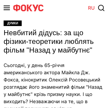
RU
ДУМКИ
Невбитий дідусь: за що
фізики-теоретики люблять
фільм "Назад у майбутнє"
Сьогодні, у день 65-річчя
американського актора Майкла Дж.
Фокса, кінокритик Олексій Росовецький
розглядає його знаменитий фільм "Назад
у майбутнє" крізь призму науки. І що
виходить? Незважаючи на те, що в