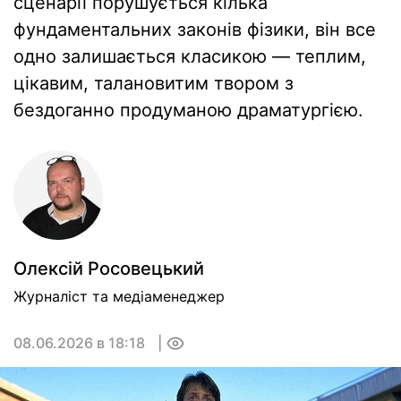
сценарії порушується кілька
фундаментальних законів фізики, він все
одно залишається класикою — теплим,
цікавим, талановитим твором з
бездоганно продуманою драматургією.
Олексiй Росовецький
Журналіст та медіаменеджер
08.06.2026 в 18:18
0