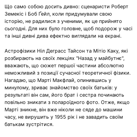
Що само собою досить дивно: сценаристи Роберт
Земекіс і Боб Ґейл, коли придумували свою
історію, не радилися з ученими, як це прийнято
сьогодні. Для них було головне, щоб подорож у часі
та інші дивні дива ефектно виглядали на екрані.
Астрофізики Ніл Деграсс Тайсон та Мітіо Каку, які
розбирають на своїх лекціях "Назад у майбутнє",
вважають, що сюжет першої частини абсолютно
неможливий з позиції сучасної теоретичної фізики.
Нагадаю, що Марті Макфлай, опинившись у
минулому, зриває знайомство своїх батьків: у
результаті він сам, його брат і сестра починають
повільно зникати з полароїдного фото. Отже, якщо
Марті зникне, він вже ніколи не сяде до машини
часу, не вирушить у 1955 рік і не завадить своїм
батькам зустрітися.