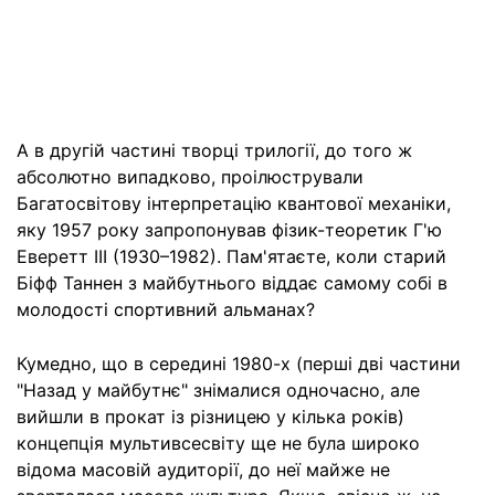
А в другій частині творці трилогії, до того ж
абсолютно випадково, проілюстрували
Багатосвітову інтерпретацію квантової механіки,
яку 1957 року запропонував фізик-теоретик Г'ю
Еверетт III (1930–1982). Пам'ятаєте, коли старий
Біфф Таннен з майбутнього віддає самому собі в
молодості спортивний альманах?
Кумедно, що в середині 1980-х (перші дві частини
"Назад у майбутнє" знімалися одночасно, але
вийшли в прокат із різницею у кілька років)
концепція мультивсесвіту ще не була широко
відома масовій аудиторії, до неї майже не