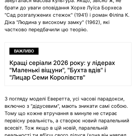
зверталася масова культура. Якщо, звісно ж, не
брати до уваги оповідання Хорхе Луїса Борхеса
"Сад розгалужених стежок" (1941) і роман Філіпа К.
Діка "Людина у високому замку" (1962), які
частково передбачили цю теорію.
ВАЖЛИВО
Кращі серіали 2026 року: у лідерах
"Маленькі віщуни", "Бухта вдів" і
"Лицар Семи Королівств"
З погляду моделі Еверетта, усі часові парадокси,
включно з "дідусевим", мають зникати самі собою.
Тому що кожне втручання в минуле не стирає
первісну реальність, а створює новий паралельний
всесвіт. Тож якщо в цій новій, паралельній
реальності ти вб'єш свого дідуся (хоча він навряд