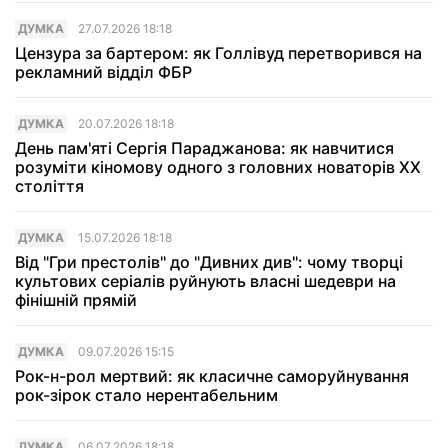
ДУМКА
27.07.2026 18:18
Цензура за бартером: як Голлівуд перетворився на
рекламний відділ ФБР
ДУМКА
20.07.2026 18:18
День пам'яті Сергія Параджанова: як навчитися
розуміти кіномову одного з головних новаторів XX
століття
ДУМКА
15.07.2026 18:18
Від "Гри престолів" до "Дивних див": чому творці
культових серіалів руйнують власні шедеври на
фінішній прямій
ДУМКА
09.07.2026 15:15
Рок-н-рол мертвий: як класичне саморуйнування
рок-зірок стало нерентабельним
ДУМКА
06.07.2026 18:18