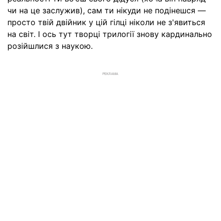
чи на це заслужив), сам ти нікуди не подінешся —
просто твій двійник у цій гілці ніколи не з'явиться
на світ. І ось тут творці трилогії знову кардинально
розійшлися з наукою.
РЕКЛАМА