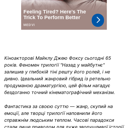
Кіноакторові Майклу Джею Фоксу сьогодні 65
років. Феномен трилогії "Назад у майбутнє"
залишив у глибокій тіні решту його ролей, і не
дивно. Ідеальний жанровий гібрид із ретельно
продуманою драматургією, цей фільм нагадує
бездоганно точний кінематографічний механізм.
Фантастика за своєю суттю — жанр, скупий на
емоції, але творці трилогії наповнили його
справжнім людським теплом. Часові парадокси
стали лише приводом для дуже зворушливої історії