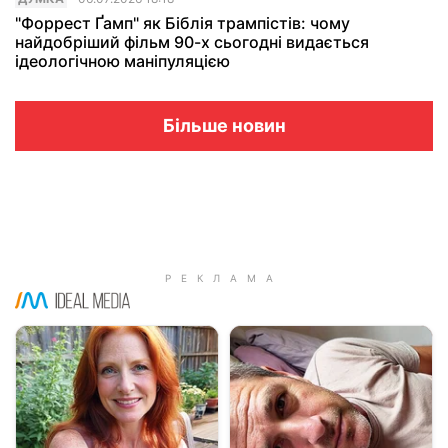
"Форрест Ґамп" як Біблія трампістів: чому
найдобріший фільм 90-х сьогодні видається
ідеологічною маніпуляцією
Більше новин