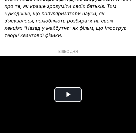
про те, як краще зрозуміти своїх батьків. Тим
кумедніше, що популяризатори науки, як
з'ясувалося, полюбляють розбирати на своїх
лекціях "Назад у майбутнє" як фільм, що ілюструє
теорії квантової фізики.
ВІДЕО ДНЯ
Play
Video