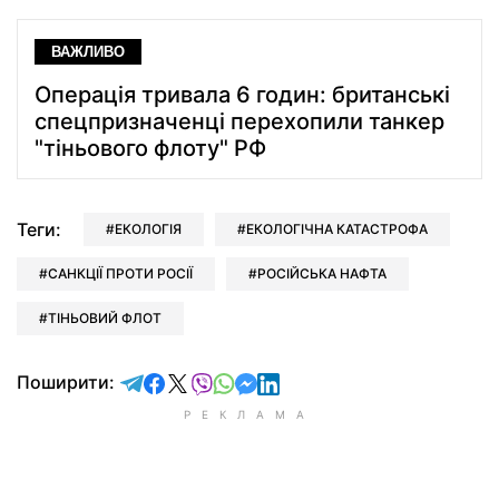
ВАЖЛИВО
Операція тривала 6 годин: британські
спецпризначенці перехопили танкер
"тіньового флоту" РФ
Теги:
ЕКОЛОГІЯ
ЕКОЛОГІЧНА КАТАСТРОФА
САНКЦІЇ ПРОТИ РОСІЇ
РОСІЙСЬКА НАФТА
ТІНЬОВИЙ ФЛОТ
відправити у Telegram
поділитись у Facebook
поділитись у X
відправити у Viber
відправити у Whatsapp
відправити у Messenger
відправити у LinkedIn
Поширити: