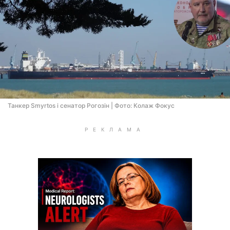
Танкер Smyrtos і сенатор Рогозін | Фото: Колаж Фокус