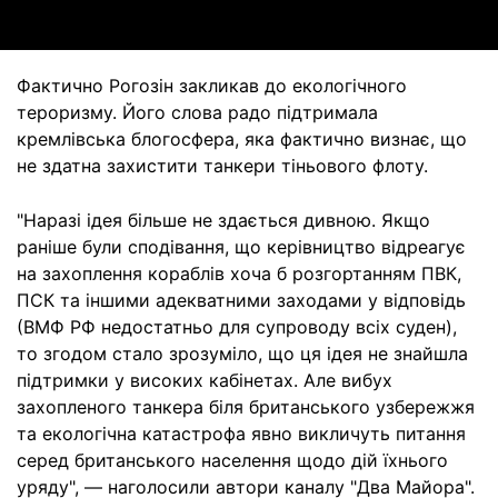
Фактично Рогозін закликав до екологічного
тероризму. Його слова радо підтримала
кремлівська блогосфера, яка фактично визнає, що
не здатна захистити танкери тіньового флоту.
"Наразі ідея більше не здається дивною. Якщо
раніше були сподівання, що керівництво відреагує
на захоплення кораблів хоча б розгортанням ПВК,
ПСК та іншими адекватними заходами у відповідь
(ВМФ РФ недостатньо для супроводу всіх суден),
то згодом стало зрозуміло, що ця ідея не знайшла
підтримки у високих кабінетах. Але вибух
захопленого танкера біля британського узбережжя
та екологічна катастрофа явно викличуть питання
серед британського населення щодо дій їхнього
уряду", — наголосили автори каналу "Два Майора".