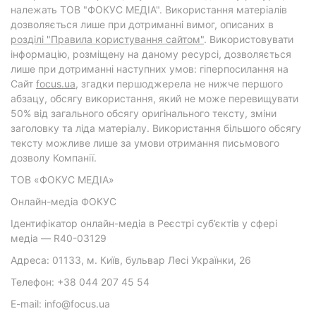
належать ТОВ "ФОКУС МЕДІА". Використання матеріалів
дозволяється лише при дотриманні вимог, описаних в
розділі "Правила користування сайтом"
. Використовувати
інформацію, розміщену на даному ресурсі, дозволяється
лише при дотриманні наступних умов: гіперпосилання на
Cайт
focus.ua
, згадки першоджерела не нижче першого
абзацу, обсягу використання, який не може перевищувати
50% від загального обсягу оригінального тексту, зміни
заголовку та ліда матеріалу. Використання більшого обсягу
тексту можливе лише за умови отримання письмового
дозволу Компанії.
ТОВ «ФОКУС МЕДІА»
Онлайн-медіа ФОКУС
Ідентифікатор онлайн-медіа в Реєстрі суб’єктів у сфері
медіа — R40-03129
Адреса: 01133, м. Київ, бульвар Лесі Українки, 26
Телефон: +38 044 207 45 54
E-mail: info@focus.ua