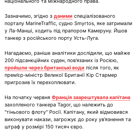
національного та міжнародного права.
Зазначимо, згідно з
даними
спеціалізованого
порталу MarineTraffic, судно Smyrtos, яке затримали
у Ла-Манші, ходить під прапором Камеруну. Йшов
танкер з російського порту Усть-Луга.
Нагадаємо, раніше аналітики дослідили, що майже
200 підсанкційних суден, пов’язаних із Росією,
пройшли через британські води
після того, як
прем’єр-міністр Великої Британії Кір Стармер
пригрозив їх перехоплювати.
На початку червня
Франція заарештувала капітана
захопленого танкера Tagor, що належить до
"тіньового флоту" Росії. Капітану, який відмовився
виконувати накази, загрожує до року ув’язнення та
штраф у розмірі 150 тисяч євро.