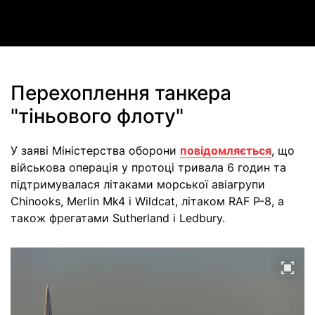
Video
Перехоплення танкера
"тіньового флоту"
У заяві Міністерства оборони
повідомляється
, що
військова операція у протоці тривала 6 годин та
підтримувалася літаками морської авіагрупи
Chinooks, Merlin Mk4 і Wildcat, літаком RAF P-8, а
також фрегатами Sutherland і Ledbury.