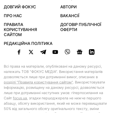
ДОВГИЙ ФОКУС
АВТОРИ
ПРО НАС
ВАКАНСІЇ
ПРАВИЛА
ДОГОВІР ПУБЛІЧНОЇ
КОРИСТУВАННЯ
ОФЕРТИ
САЙТОМ
РЕДАКЦІЙНА ПОЛІТИКА
Всі права на матеріали, опубліковані на даному ресурсі,
належать ТОВ "ФОКУС МЕДІА". Використання матеріалів
дозволяється лише при дотриманні вимог, описаних в
розділі "Правила користування сайтом"
. Використовувати
інформацію, розміщену на даному ресурсі, дозволяється
лише при дотриманні наступних умов: гіперпосилання на
Cайт
focus.ua
, згадки першоджерела не нижче першого
абзацу, обсягу використання, який не може перевищувати
50% від загального обсягу оригінального тексту, зміни