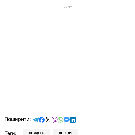
РЕКЛАМА
відправити у Telegram
поділитись у Facebook
поділитись у X
відправити у Viber
відправити у Whatsapp
відправити у Messenger
відправити у LinkedIn
Поширити:
Теги:
НАФТА
РОСІЯ