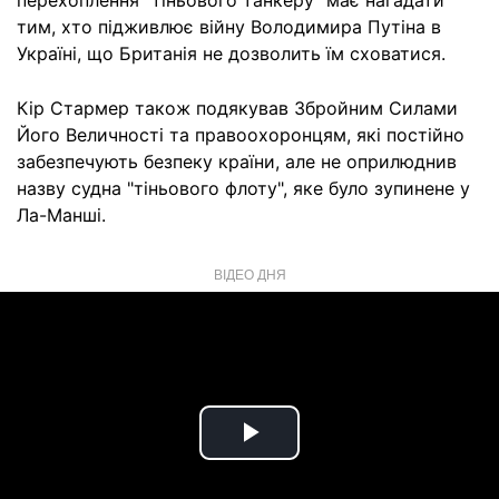
перехоплення "тіньового танкеру" має нагадати
тим, хто підживлює війну Володимира Путіна в
Україні, що Британія не дозволить їм сховатися.
Кір Стармер також подякував Збройним Силами
Його Величності та правоохоронцям, які постійно
забезпечують безпеку країни, але не оприлюднив
назву судна "тіньового флоту", яке було зупинене у
Ла-Манші.
ВІДЕО ДНЯ
Play