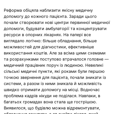
Реформа обіцяла наблизити якісну медичну
допомогу до кожного пацієнта. Заради цього
почали створювати нові центри первинної медичної
допомоги, будувати амбулаторії та концентрувати
ресурси в опорних лікарнях. На папері все
виглядало логічно: більше обладнання, більше
можливостей для діагностики, ефективніше
використання коштів. Але за всіма цими схемами
та розрахунками поступово втрачалося головне —
медичний працівник поруч із людиною. Невеликі
сільські медичні пункти, які роками були першою
точкою звернення для пацієнта, почали зникати із
системи, а разом із ними зникала й можливість
швидко отримати допомогу на місці. Водночас
проблема кадрів нікуди не поділася. Навпаки, в
багатьох громадах вона стала ще гострішою.
Виявилося, що будівлю можна відремонтувати,