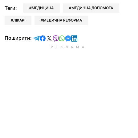
Теги:
МЕДИЦИНА
МЕДИЧНА ДОПОМОГА
ЛІКАРІ
МЕДИЧНА РЕФОРМА
відправити у Telegram
поділитись у Facebook
поділитись у X
відправити у Viber
відправити у Whatsapp
відправити у Messenger
відправити у LinkedIn
Поширити: