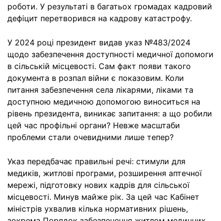
роботи. У результаті в багатьох громадах кадровий
дефіцит перетворився на кадрову катастрофу.
У 2024 році президент видав указ №483/2024
щодо забезпечення доступності медичної допомоги
в сільській місцевості. Сам факт появи такого
документа в розпал війни є показовим. Коли
питання забезпечення села лікарями, ліками та
доступною медичною допомогою виноситься на
рівень президента, виникає запитання: а що робили
цей час профільні органи? Невже масштаби
проблеми стали очевидними лише тепер?
Указ передбачає правильні речі: стимули для
медиків, житлові програми, розширення аптечної
мережі, підготовку нових кадрів для сільської
місцевості. Минув майже рік. За цей час Кабінет
міністрів ухвалив кілька нормативних рішень,
зокрема Порядок забезпечення житлом медичних