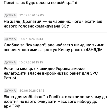
Пензі та як буде восени по всій країні
ДУМКА
22.07.2026 09:05
На жаль, Драпатий — не чарівник: чого чекати від
нового головнокомандувача ЗСУ
ДУМКА
15.07.2026 14:14
Слабша за "Іскандер", але набагато швидша: якими
неприємностями загрожує Києву ракета 48Н6ДМ
ДУМКА
10.07.2026 15:15
Роки чи місяці: як швидко Україна зможе
налагодити власне виробництво ракет для ЗРС
Patriot
ДУМКА
30.06.2026 08:15
Вікно для мобілізації в Росії вже закрилося: чому до
жовтня не варто очікувати масового набору до
армії РФ