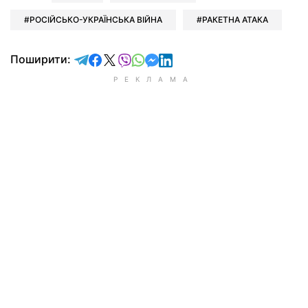
РОСІЙСЬКО-УКРАЇНСЬКА ВІЙНА
РАКЕТНА АТАКА
відправити у Telegram
поділитись у Facebook
поділитись у X
відправити у Viber
відправити у Whatsapp
відправити у Messenger
відправити у LinkedIn
Поширити: