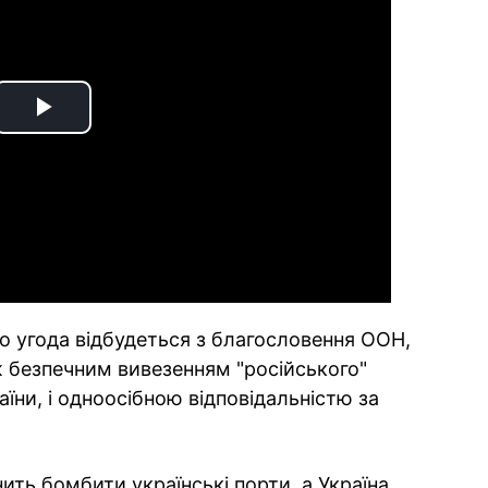
Play
Video
що угода відбудеться з благословення ООН,
 безпечним вивезенням "російського"
аїни, і одноосібною відповідальністю за
нить бомбити українські порти, а Україна