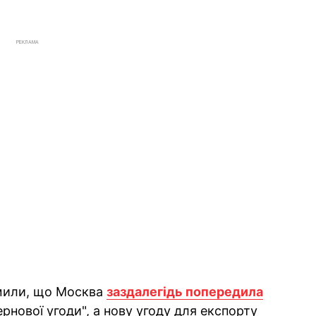
РЕКЛАМА
омили, що Москва
заздалегідь попередила
ернової угоди", а нову угоду для експорту