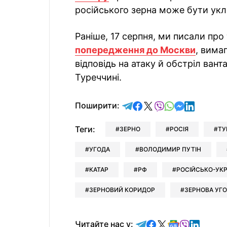
російського зерна може бути ук
Раніше, 17 серпня, ми писали про
попередження до Москви
, вима
відповідь на атаку й обстріл ван
Туреччині.
відправити у Telegram
поділитись у Facebo
поділитись у X
відправити у Vi
відправити у
відправит
відправи
Поширити:
Теги:
ЗЕРНО
РОСІЯ
ТУ
УГОДА
ВОЛОДИМИР ПУТІН
КАТАР
РФ
РОСІЙСЬКО-УКР
ЗЕРНОВИЙ КОРИДОР
ЗЕРНОВА УГ
Читайте у Telegram
Читайте у Faceb
Читайте у X
Читайте у 
Читайте у
Читайт
Читайте нас у: