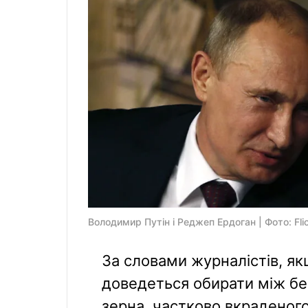
Володимир Путін і Реджеп Ердоган | Фото: Fli
За словами журналістів, я
доведеться обирати між бе
зерна, частково вкраденого