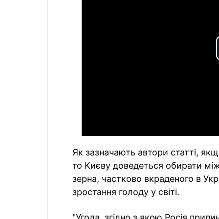
Як зазначають автори статті, як
то Києву доведеться обирати між
зерна, частково вкраденого в Укр
зростання голоду у світі.
"Угода, згідно з якою Росія припи