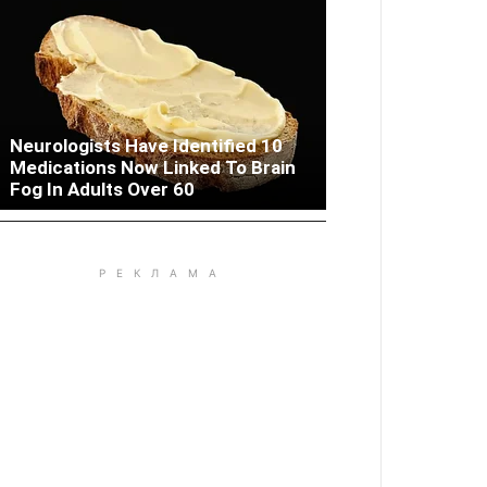
Neurologists Have Identified 10
Medications Now Linked To Brain
Woman Lives In Garage - Don't
Fog In Adults Over 60
Judge Until You Peek Inside