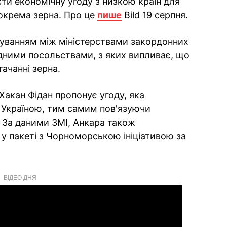
ти економічну угоду з низкою країн для
окрема зерна. Про це
пише
Bild 19 серпня.
уванням між міністерствами закордонних
відними посольствами, з яких випливає, що
тачанні зерна.
акан Фідан пропонує угоду, яка
 Україною, тим самим пов'язуючи
. За даними ЗМІ, Анкара також
 у пакеті з Чорноморською ініціативою за
ВІДЕО ДНЯ