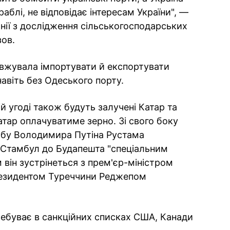
аблі, не відповідає інтересам України", —
нії з дослідження сільськогосподарських
зов.
овжувала імпортувати й експортувати
авіть без Одеського порту.
й угоді також будуть залучені Катар та
тар оплачуватиме зерно. Зі свого боку
обу Володимира Путіна Рустама
ез Стамбул до Будапешта "спеціальним
він зустрінеться з прем'єр-міністром
резидентом Туреччини Реджепом
ебуває в санкційних списках США, Канади