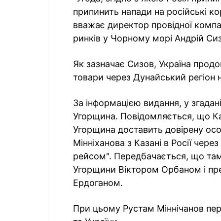
припинить напади на російські кор
вважає директор провідної компа
ринків у Чорному морі Андрій Си
Як зазначає Сизов, Україна прод
товари через Дунайський регіон н
За інформацією видання, у згадані
Угорщина. Повідомляється, що Ка
Угорщина доставить довірену ос
Мінніханова з Казані в Росії чер
рейсом". Передбачається, що там 
Угорщини Віктором Орбаном і п
Ердоганом.
При цьому Рустам Міннічанов пер