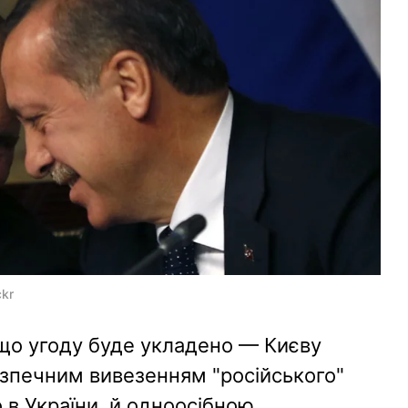
ckr
кщо угоду буде укладено — Києву
зпечним вивезенням "російського"
 в України, й одноосібною