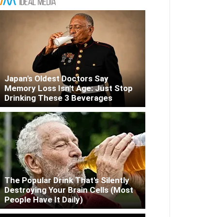
Japan's Oldest Doctors Say
Memory Loss Isn't Age: Just Stop
Drinking These 3 Beverages
The Popular Drink That's Silently
Destroying Your Brain Cells (Most
People Have It Daily)