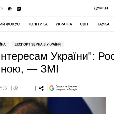
ДУМКИ
ИЙ ФОКУС
ПОЛІТИКА
УКРАЇНА
СВІТ
НАУКА
ДІДЖИТАЛ
АВТО
СВІТФАН
КУ
ЙНА
ЕКСПОРТ ЗЕРНА З УКРАЇНИ
інтересам України": Ро
иною, — ЗМІ
7:35
0