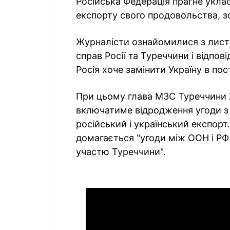
Російська Федерація прагне уклас
експорту свого продовольства, з
Журналісти ознайомилися з лист
справ Росії та Туреччини і відпо
Росія хоче замінити Україну в пос
При цьому глава МЗС Туреччини Х
включатиме відродження угоди з
російський і український експорт
домагається "угоди між ООН і РФ
участю Туреччини".