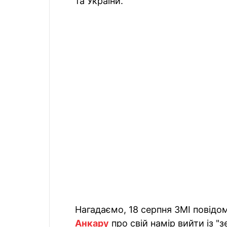
та України.
Нагадаємо, 18 серпня ЗМІ повід
Анкару
про свій намір вийти із "з