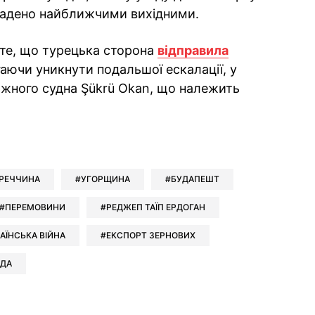
ладено найближчими вихідними.
 те, що турецька сторона
відправила
гаючи уникнути подальшої ескалації, у
тажного судна Şükrü Okan, що належить
ok
ber
 Whatsapp
и у Messenger
ти у LinkedIn
РЕЧЧИНА
УГОРЩИНА
БУДАПЕШТ
ПЕРЕМОВИНИ
РЕДЖЕП ТАЇП ЕРДОГАН
АЇНСЬКА ВІЙНА
ЕКСПОРТ ЗЕРНОВИХ
ОДА
ook
Google news
 Viber
е у LinkedIn