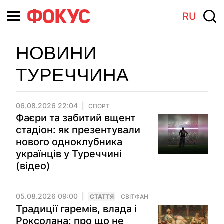
RU
НОВИНИ
ТУРЕЧЧИНА
06.08.2026 22:04
СПОРТ
Фаєри та забитий вщент
стадіон: як презентували
нового одноклубника
українців у Туреччині
(відео)
05.08.2026 09:00
СТАТТЯ
СВІТФАН
Традиції гаремів, влада і
Роксолана: про що не