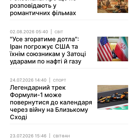
розповідають у
романтичних фільмах
02.08.2026 05:40
СВІТ
"Усе згоратиме дотла":
Іран погрожує США та
їхнім союзникам у Затоці
ударами по нафті й газу
24.07.2026 14:40
СПОРТ
Легендарний трек
Формули-1 може
повернутися до календаря
через війну на Близькому
Сході
23.07.2026 15:46
СВІТФАН