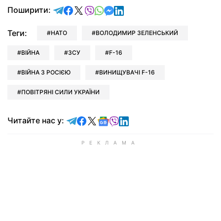
відправити у Telegram
поділитись у Facebook
поділитись у X
відправити у Viber
відправити у Whatsapp
відправити у Messenger
відправити у LinkedIn
Поширити:
Теги:
НАТО
ВОЛОДИМИР ЗЕЛЕНСЬКИЙ
ВІЙНА
ЗСУ
F-16
ВІЙНА З РОСІЄЮ
ВИНИЩУВАЧІ F-16
ПОВІТРЯНІ СИЛИ УКРАЇНИ
Читайте у Telegram
Читайте у Facebook
Читайте у X
Читайте у Google news
Читайте у Viber
Читайте у LinkedIn
Читайте нас у: