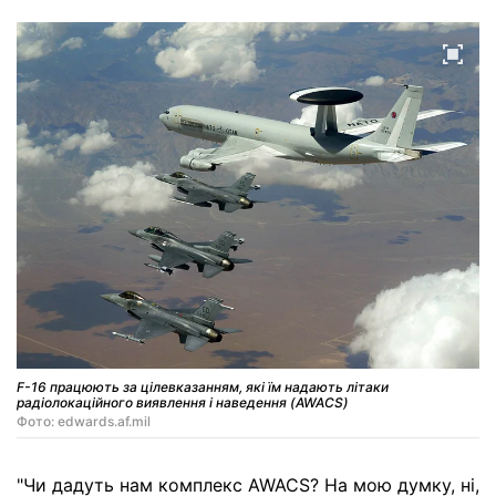
F-16 працюють за цілевказанням, які їм надають літаки
радіолокаційного виявлення і наведення (AWACS)
Фото: edwards.af.mil
"Чи дадуть нам комплекс AWACS? На мою думку, ні,