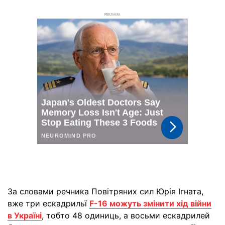
РЕКЛАМА
За словами речника Повітряних сил Юрія Ігната,
вже три ескадрильї
F-16 можуть змінити хід війни
в Україні
, тобто 48 одиниць, а восьми ескадрилей