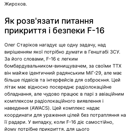
Жирохов.
Як розв'язати питання
прикриття і безпеки F-16
Олег Старіков нагадує ще одну задачу, над
вирішенням якої потрібно думати в Генштабі ЗСУ.
За його словами, F-16 є легким
бомбардувальником-винищувачем, за своїми ТТХ
він майже ідентичний радянським МіГ-29, але має
більше підвісів та інтерфейсів для озброєння. Цей
літак має відносно посереднє радіолокаційне
обладнання, але чудово працює в парі з авіаційним
комплексом радіолокаційного виявлення і
наведення (AWACS). Цей комплекс надає
координати для ураження цілей без потрапляння на
її радари. У випадку, коли F-16 діє самостійно,
йому потрібне прикриття, для цього