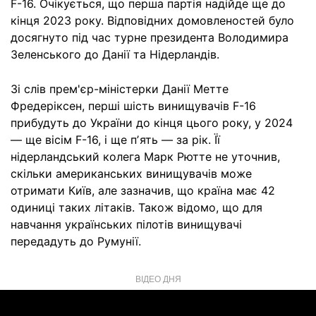
F-16. Очікується, що перша партія надійде ще до
кінця 2023 року. Відповідних домовленостей було
досягнуто під час турне президента Володимира
Зеленського до Данії та Нідерландів.
Зі слів прем'єр-міністерки Данії Метте
Фредеріксен, перші шість винищувачів F-16
прибудуть до України до кінця цього року, у 2024
— ще вісім F-16, і ще пʼять — за рік. Її
нідерландський колега Марк Рютте не уточнив,
скільки американських винищувачів може
отримати Київ, але зазначив, що країна має 42
одиниці таких літаків. Також відомо, що для
навчання українських пілотів винищувачі
передадуть до Румунії.
ВІДЕО ДНЯ