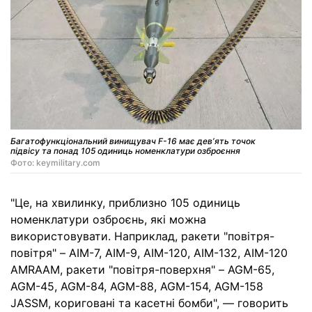
Багатофункціональний винищувач F-16 має девʼять точок
підвісу та понад 105 одиниць номенклатури озброєння
Фото: keymilitary.com
"Це, на хвилинку, приблизно 105 одиниць
номенклатури озброєнь, які можна
використовувати. Наприклад, ракети "повітря-
повітря" – AIM-7, AIM-9, AIM-120, AIM-132, AIM-120
AMRAAM, ракети "повітря-поверхня" – AGM-65,
AGM-45, AGM-84, AGM-88, AGM-154, AGM-158
JASSM, кориговані та касетні бомби", — говорить