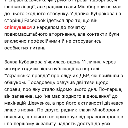
інші махінації, але радник глави Міноборони не має
до цього жодного стосунку. У дописі Кубракова на
сторінці Facebook ідеться про те, що він
спілкувався
з нардепом до початку
повномасштабного вторгнення, але контакти були
виключно професійними й не стосувались
особистих питань.
Заява Кубракова з'явилась вдень 11 липня, через
чотири години після публікації на порталі
"Українська правда" про слідчих ДБР, які прийшли з
обшуком. Посадовець озвучив дві тези щодо
справи, про яку стало відомо цього дня. По-перше,
він запевнив, що "не має жодного відношення" до
махінацій Шевченка, а про його активності дізнався
лише з новин. По-друге, радник глави Міноборони
пояснив, що нічого не приховує від правоохоронців
і по першому ж запиту надасть доступ до усіх