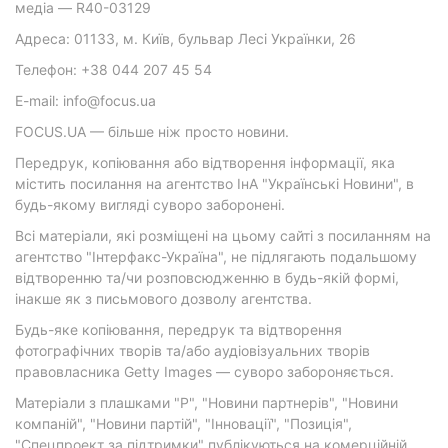
медіа — R40-03129
Адреса: 01133, м. Київ, бульвар Лесі Українки, 26
Телефон: +38 044 207 45 54
E-mail: info@focus.ua
FOCUS.UA — більше ніж просто новини.
Передрук, копіювання або відтворення інформації, яка
містить посилання на агентство ІнА "Українські Новини", в
будь-якому вигляді суворо заборонені.
Всі матеріали, які розміщені на цьому сайті з посиланням на
агентство "Інтерфакс-Україна", не підлягають подальшому
відтворенню та/чи розповсюдженню в будь-якій формі,
інакше як з письмового дозволу агентства.
Будь-яке копіювання, передрук та відтворення
фотографічних творів та/або аудіовізуальних творів
правовласника Getty Images — суворо забороняється.
Матеріали з плашками "Р", "Новини партнерів", "Новини
компаній", "Новини партій", "Інновації", "Позиція",
"Спецпроект за підтримки" публікуються на комерційній