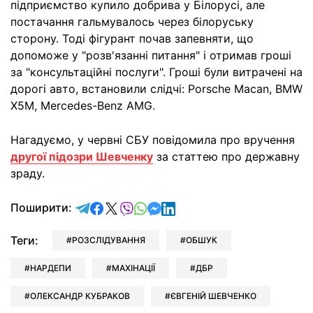
підприємство купило добрива у Білорусі, але
постачання гальмувалось через білоруську
сторону. Тоді фігурант почав запевняти, що
допоможе у "розв'язанні питання" і отримав гроші
за "консультаційні послуги". Гроші були витрачені на
дорогі авто, встановили слідчі: Porsche Macan, BMW
X5M, Mercedes-Benz AMG.
Нагадуємо, у червні СБУ повідомила про вручення
другої підозри Шевченку
за статтею про державну
зраду.
відправити у Telegram
поділитись у Facebook
поділитись у X
відправити у Viber
відправити у Whatsapp
відправити у Messenger
відправити у LinkedIn
Поширити:
Теги:
РОЗСЛІДУВАННЯ
ОБШУК
НАРДЕПИ
МАХІНАЦІЇ
ДБР
ОЛЕКСАНДР КУБРАКОВ
ЄВГЕНІЙ ШЕВЧЕНКО