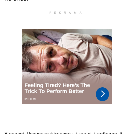
У справі Шевченка фігурують і гроші, і добрива, й