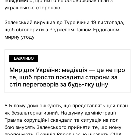
повідомило, що ніхто не обговорював план з
українською стороною.
Зеленський вирушив до Туреччини 19 листопада,
щоб обговорити з Реджепом Таїпом Ердоганом
мирну угоду.
ВАЖЛИВО
Мир для України: медіація — це не про
те, щоб просто посадити сторони за
стіл переговорів за будь-яку ціну
У Білому домі очікують, що представлять цей план
як безальтернативний. На думку адміністрації
Трампа корупційні скандали та ситуація на полі
бою змусять Зеленського прийняти те, що йому
пропонують. Позиція Європи ж не цікавить США,