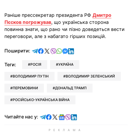
Раніше прессекретар президента РФ
Дмитро
Пєсков погрожував
, що українська сторона
повинна знати, що рано чи пізно доведеться вести
переговори, але з набагато гірших позицій.
відправити у Telegram
поділитись у Facebook
поділитись у X
відправити у Viber
відправити у Whatsapp
відправити у Messenger
відправити у LinkedIn
Поширити:
Теги:
РОСІЯ
УКРАЇНА
ВОЛОДИМИР ПУТІН
ВОЛОДИМИР ЗЕЛЕНСЬКИЙ
ПЕРЕМОВИНИ
ДОНАЛЬД ТРАМП
РОСІЙСЬКО-УКРАЇНСЬКА ВІЙНА
Читайте у Telegram
Читайте у Facebook
Читайте у X
Читайте у Google news
Читайте у Viber
Читайте у LinkedIn
Читайте нас у: