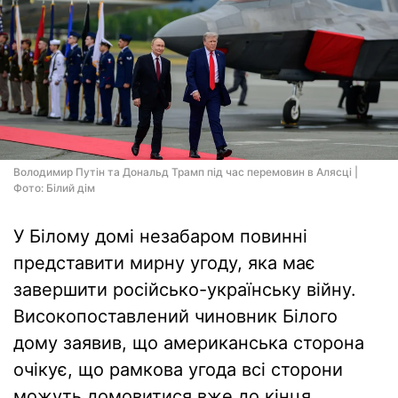
Володимир Путін та Дональд Трамп під час перемовин в Алясці |
Фото: Білий дім
У Білому домі незабаром повинні
представити мирну угоду, яка має
завершити російсько-українську війну.
Високопоставлений чиновник Білого
дому заявив, що американська сторона
очікує, що рамкова угода всі сторони
можуть домовитися вже до кінця