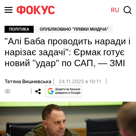
RU
ПОЛІТИКА
ОПУБЛІКОВАНО "ПЛІВКИ МІНДІЧА"
"Алі Баба проводить наради і
нарізає задачі": Єрмак готує
новий "удар" по САП, — ЗМІ
Тетяна Вишневська
24.11.2025 в 10:11
0