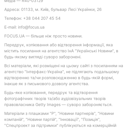
медіа — R40-03129
Адреса: 01133, м. Київ, бульвар Лесі Українки, 26
Телефон: +38 044 207 45 54
E-mail: info@focus.ua
FOCUS.UA — більше ніж просто новини.
Передрук, копіювання або відтворення інформації, яка
містить посилання на агентство ІнА "Українські Новини", в
будь-якому вигляді суворо заборонені.
Всі матеріали, які розміщені на цьому сайті з посиланням на
агентство "Інтерфакс-Україна", не підлягають подальшому
відтворенню та/чи розповсюдженню в будь-якій формі,
інакше як з письмового дозволу агентства.
Будь-яке копіювання, передрук та відтворення
фотографічних творів та/або аудіовізуальних творів
правовласника Getty Images — суворо забороняється.
Матеріали з плашками "Р", "Новини партнерів", "Новини
компаній", "Новини партій", "Інновації", "Позиція",
"Спецпроект за підтримки" публікуються на комерційній