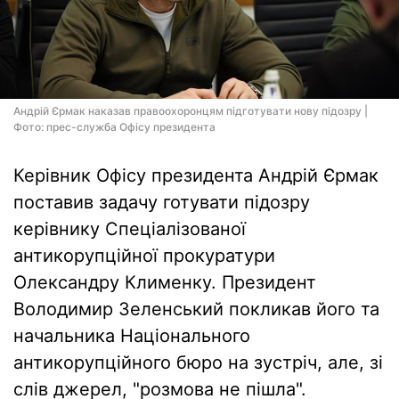
Андрій Єрмак наказав правоохоронцям підготувати нову підозру |
Фото: прес-служба Офісу президента
Керівник Офісу президента Андрій Єрмак
поставив задачу готувати підозру
керівнику Спеціалізованої
антикорупційної прокуратури
Олександру Клименку. Президент
Володимир Зеленський покликав його та
начальника Національного
антикорупційного бюро на зустріч, але, зі
слів джерел, "розмова не пішла".