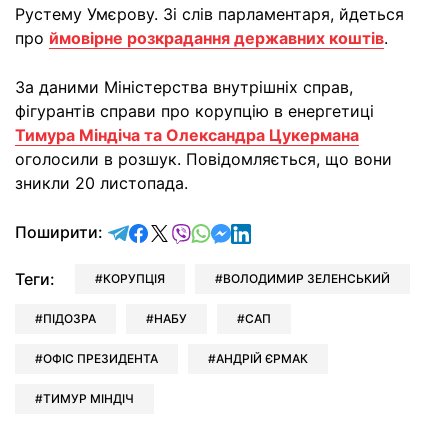
Рустему Умєрову. Зі слів парламентаря, йдеться
про
ймовірне розкрадання державних коштів
.
За даними Міністерства внутрішніх справ,
фігурантів справи про корупцію в енергетиці
Тимура Міндіча та Олександра Цукермана
оголосили в розшук. Повідомляється, що вони
зникли 20 листопада.
відправити у Telegram
поділитись у Facebook
поділитись у X
відправити у Viber
відправити у Whatsapp
відправити у Messenger
відправити у LinkedIn
Поширити:
Теги:
КОРУПЦІЯ
ВОЛОДИМИР ЗЕЛЕНСЬКИЙ
ПІДОЗРА
НАБУ
САП
ОФІС ПРЕЗИДЕНТА
АНДРІЙ ЄРМАК
ТИМУР МІНДІЧ