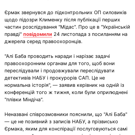
Єрмак звернувся до підконтрольних ОП силовиків
щодо підозри Клименку після публікації перших
частин розслідування "Мідас". Про це в "Українській
правді"
повідомили
24 листопада з посиланням на
джерела серед правоохоронців.
"Алі Баба проводить наради і нарізає задачі
правоохоронним органам для того, щоб вони
переслідували і продовжували переслідувати
детективів НАБУ і прокурорів САП. Це не
нормальна історія", — заявив керівник на одній із
конференцій того ж тижня, коли були оприлюднені
"плівки Міндіча".
Неназвані співрозмовники пояснили, що "Алі Баба"
— це не позивний з записів НАБУ, а прізвисько
Єрмака, яким для конспірації послуговуються самі