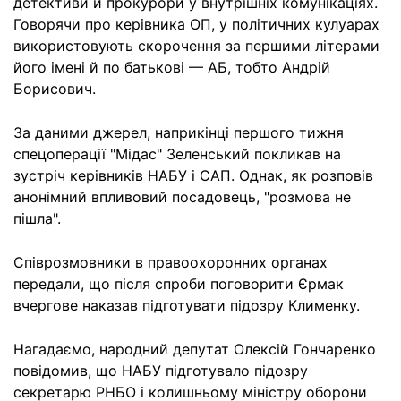
детективи й прокурори у внутрішніх комунікаціях.
Говорячи про керівника ОП, у політичних кулуарах
використовують скорочення за першими літерами
його імені й по батькові — АБ, тобто Андрій
Борисович.
За даними джерел, наприкінці першого тижня
спецоперації "Мідас" Зеленський покликав на
зустріч керівників НАБУ і САП. Однак, як розповів
анонімний впливовий посадовець, "розмова не
пішла".
Співрозмовники в правоохоронних органах
передали, що після спроби поговорити Єрмак
вчергове наказав підготувати підозру Клименку.
Нагадаємо, народний депутат Олексій Гончаренко
повідомив, що НАБУ підготувало підозру
секретарю РНБО і колишньому міністру оборони