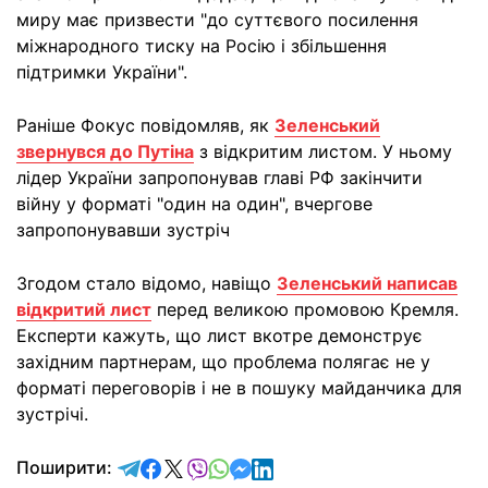
миру має призвести "до суттєвого посилення
міжнародного тиску на Росію і збільшення
підтримки України".
Раніше Фокус повідомляв, як
Зеленський
звернувся до Путіна
з відкритим листом. У ньому
лідер України запропонував главі РФ закінчити
війну у форматі "один на один", вчергове
запропонувавши зустріч
Згодом стало відомо, навіщо
Зеленський написав
відкритий лист
перед великою промовою Кремля.
Експерти кажуть, що лист вкотре демонструє
західним партнерам, що проблема полягає не у
форматі переговорів і не в пошуку майданчика для
зустрічі.
відправити у Telegram
поділитись у Facebook
поділитись у X
відправити у Viber
відправити у Whatsapp
відправити у Messenger
відправити у LinkedIn
Поширити: