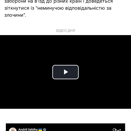
заборони на в'їзд до різних країн і доведеться
зіткнутися із "неминучою відповідальністю за
злочини".
ВІДЕО ДНЯ
Play
Video