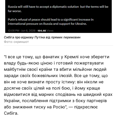
Сибіга про відмову Путіна від прямих перемовин
Фото: скриншот
"І все це тому, що фанатик у Кремлі хоче зберегти
владу будь-якою ціною і готовий пожертвувати
майбутнім своєї країни та вбити мільйони людей
заради своїх божевільних ілюзій. Все це тому, що
він не хоче визнати просту істину: він ніколи не
досягне своїх цілей на полі бою, і йому краще
відмовитися від марних сподівань на швидкий крах
України, послаблення підтримки з боку партнерів
або зниження тиску на Росію", — підкреслює
Сибіга.