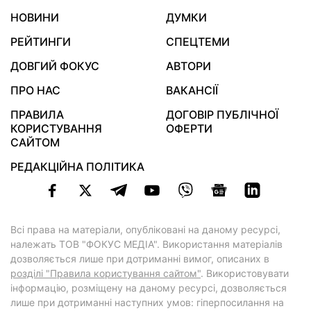
НОВИНИ
ДУМКИ
РЕЙТИНГИ
СПЕЦТЕМИ
ДОВГИЙ ФОКУС
АВТОРИ
ПРО НАС
ВАКАНСІЇ
ПРАВИЛА
ДОГОВІР ПУБЛІЧНОЇ
КОРИСТУВАННЯ
ОФЕРТИ
САЙТОМ
РЕДАКЦІЙНА ПОЛІТИКА
Всі права на матеріали, опубліковані на даному ресурсі,
належать ТОВ "ФОКУС МЕДІА". Використання матеріалів
дозволяється лише при дотриманні вимог, описаних в
розділі "Правила користування сайтом"
. Використовувати
інформацію, розміщену на даному ресурсі, дозволяється
лише при дотриманні наступних умов: гіперпосилання на