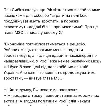
Пан Сибіга вказує, що РФ зіткнеться з серйозними
наслідками для себе, бо "втрати на полі бою
продовжуватимуть зростати, а поразки
ставатимуть дедалі більш принизливими". Про це
глава МЗС написав у своєму X/.
"Економіка поглиблюватиметься в рецесію.
Робочих місць ставатиме менше, податки
зростатимуть, а інфляція вдарить насамперед по
найвразливіших. У Росії вже немає безпечних місць,
які були б захищені від далекобійних санкцій
України. Але їхня інтенсивність продовжуватиме
зростати", — вказує глава МЗС.
На його думку, РФ чекатиме посилення
міжнародного тиску і використання заморожених
активів. А згодом політикам Росії слід чекати