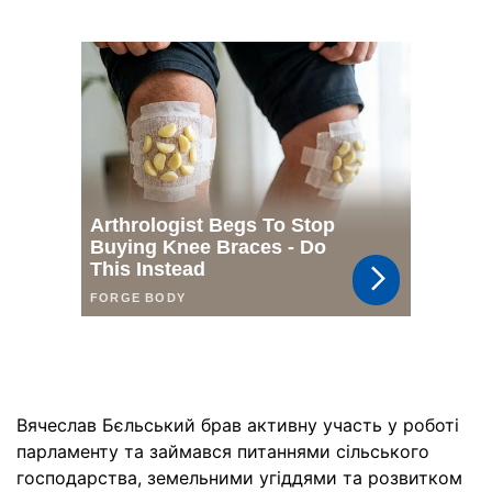
Вячеслав Бєльський брав активну участь у роботі
парламенту та займався питаннями сільського
господарства, земельними угіддями та розвитком