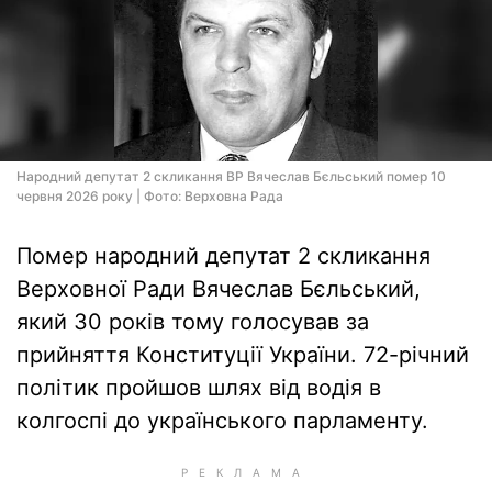
Народний депутат 2 скликання ВР Вячеслав Бєльський помер 10
червня 2026 року | Фото: Верховна Рада
Помер народний депутат 2 скликання
Верховної Ради Вячеслав Бєльський,
який 30 років тому голосував за
прийняття Конституції України. 72-річний
політик пройшов шлях від водія в
колгоспі до українського парламенту.