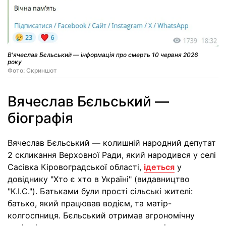
В'ячеслав Бєльський — інформація про смерть 10 червня 2026
року
Фото: Скриншот
Вячеслав Бєльський —
біографія
Вячеслав Бєльський — колишній народний депутат
2 скликання Верховної Ради, який народився у селі
Сасівка Кіровоградської області,
ідеться
у
довіднику "Хто є хто в Україні" (видавництво
"К.І.С."). Батьками були прості сільські жителі:
батько, який працював водієм, та матір-
колгоспниця. Бєльський отримав агрономічну