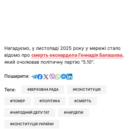
Нагадуємо, у листопаді 2025 року у мережі стало
відомо про
смерть екснардепа Геннадія Балашова
,
який очолював політичну партію "5.10".
відправити у Telegram
поділитись у Facebook
поділитись у X
відправити у Viber
відправити у Whatsapp
відправити у Messenger
відправити у LinkedIn
Поширити:
Теги:
ВЕРХОВНА РАДА
КОНСТИТУЦІЯ
ПОМЕР
ПОЛІТИКА
СМЕРТЬ
НАРОДНИЙ ДЕПУТАТ
НАРДЕПИ
КОНСТИТУЦІЯ УКРАЇНИ