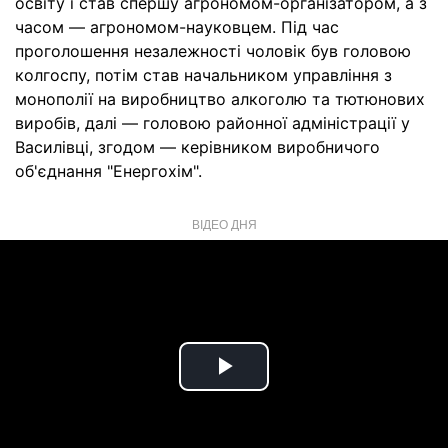
освіту і став спершу агрономом-організатором, а з
часом — агрономом-науковцем. Під час
проголошення незалежності чоловік був головою
колгоспу, потім став начальником управління з
монополії на виробництво алкоголю та тютюнових
виробів, далі — головою районної адміністрації у
Василівці, згодом — керівником виробничого
об'єднання "Енергохім".
ВІДЕО ДНЯ
Play
Video