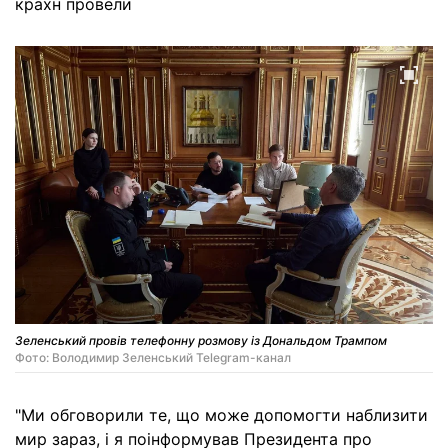
крахн провели
Зеленський провів телефонну розмову із Дональдом Трампом
Фото: Володимир Зеленський Telegram-канал
"Ми обговорили те, що може допомогти наблизити
мир зараз, і я поінформував Президента про