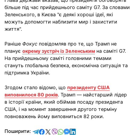
Глава держави вказав, що президенти обговорять
більше під час прийдешнього саміту G7. За словами
Зеленського, в Києва "є деякі хороші ідеї, які
можуть допомогти наблизити мир і захистити
життя".
Раніше
Фокус
повідомляв про те, що Трамп не
планує
окрему зустріч із Зеленським
на саміті G7.
На прийдешньому саміті головними темами
стануть глобальна безпека, економічна ситуація та
підтримка України.
Згодом стало відомо, що
президенту США
виповнилося 80 років
. Трамп — найстарший лідер
в історії країни, який обіймав посаду президента
США, і на момент завершення другого терміну
повноважень йому виповниться 82 роки.
відправити у Telegram
поділитись у Facebook
поділитись у X
відправити у Viber
відправити у Whatsapp
відправити у Messenger
відправити у LinkedIn
Поширити: