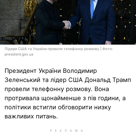
Лідери США та України провели телефонну розмову | Фото:
president.gov.ua
Президент України Володимир
Зеленський та лідер США Дональд Трамп
провели телефонну розмову. Вона
протривала щонайменше з пів години, а
політики встигли обговорити низку
важливих питань.