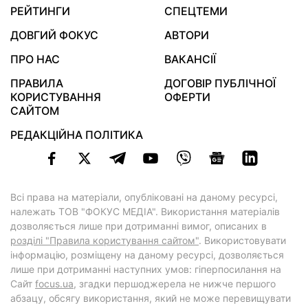
РЕЙТИНГИ
СПЕЦТЕМИ
ДОВГИЙ ФОКУС
АВТОРИ
ПРО НАС
ВАКАНСІЇ
ПРАВИЛА
ДОГОВІР ПУБЛІЧНОЇ
КОРИСТУВАННЯ
ОФЕРТИ
САЙТОМ
РЕДАКЦІЙНА ПОЛІТИКА
Всі права на матеріали, опубліковані на даному ресурсі,
належать ТОВ "ФОКУС МЕДІА". Використання матеріалів
дозволяється лише при дотриманні вимог, описаних в
розділі "Правила користування сайтом"
. Використовувати
інформацію, розміщену на даному ресурсі, дозволяється
лише при дотриманні наступних умов: гіперпосилання на
Cайт
focus.ua
, згадки першоджерела не нижче першого
абзацу, обсягу використання, який не може перевищувати