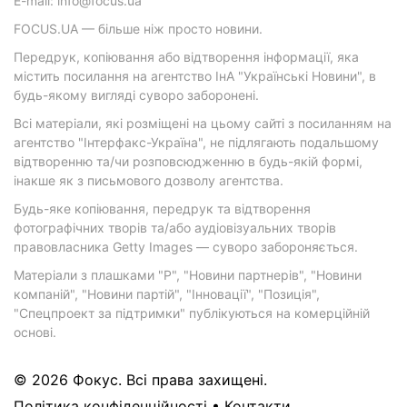
E-mail: info@focus.ua
FOCUS.UA — більше ніж просто новини.
Передрук, копіювання або відтворення інформації, яка
містить посилання на агентство ІнА "Українські Новини", в
будь-якому вигляді суворо заборонені.
Всі матеріали, які розміщені на цьому сайті з посиланням на
агентство "Інтерфакс-Україна", не підлягають подальшому
відтворенню та/чи розповсюдженню в будь-якій формі,
інакше як з письмового дозволу агентства.
Будь-яке копіювання, передрук та відтворення
фотографічних творів та/або аудіовізуальних творів
правовласника Getty Images — суворо забороняється.
Матеріали з плашками "Р", "Новини партнерів", "Новини
компаній", "Новини партій", "Інновації", "Позиція",
"Спецпроект за підтримки" публікуються на комерційній
основі.
© 2026 Фокус. Всі права захищені.
Політика конфіденційності
•
Контакти