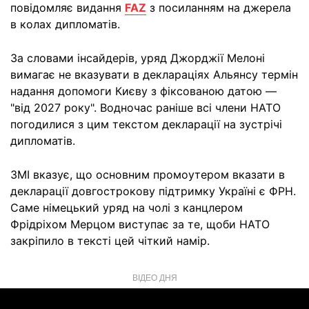
повідомляє видання
FAZ
з посиланням на джерела
в колах дипломатів.
За словами інсайдерів, уряд Джорджії Мелоні
вимагає не вказувати в деклараціях Альянсу термін
надання допомоги Києву з фіксованою датою —
"від 2027 року". Водночас раніше всі члени НАТО
погодилися з цим текстом декларації на зустрічі
дипломатів.
ЗМІ вказує, що основним промоутером вказати в
декларації довгострокову підтримку Україні є ФРН.
Саме німецький уряд на чолі з канцлером
Фрідріхом Мерцом виступає за те, щоби НАТО
закріпило в тексті цей чіткий намір.
ВІДЕО ДНЯ