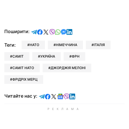
відправити у Telegram
поділитись у Facebook
поділитись у X
відправити у Viber
відправити у Whatsapp
відправити у Messenger
відправити у LinkedIn
Поширити:
Теги:
НАТО
НІМЕЧЧИНА
ІТАЛІЯ
САМІТ
УКРАЇНА
ФРН
САМІТ НАТО
ДЖОРДЖІЯ МЕЛОНІ
ФРІДРІХ МЕРЦ
Читайте у Telegram
Читайте у Facebook
Читайте у X
Читайте у Google news
Читайте у Viber
Читайте у LinkedIn
Читайте нас у: