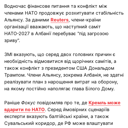
Водночас фінансове питання та конфлікт між
членами НАТО продовжує розхитувати стабільність
Альянсу. За даними
Reuters
, члени-країни
організації вважають, що наступний саміт
НАТО-2027 в Албанії перебуває "під загрозою
зриву".
ЗМІ вказують, що серед двох головних причин є
необхідність відмовитися від щорічних самітів, а
також конфлікт з президентом США Дональдом
Трампом. Члени Альянсу, зокрема Албанія, не здатні
реалізувати план з нарощення витрат на оборону,
на якому постійно наполягає глава Білого Дому.
Раніше
Фокус
повідомляв про те, де
Кремль може
вдарити по НАТО
. Серед ймовірних сценаріїв
експерти вказують балтійські країни, а також
Сувальський коридор, де РФ може влаштувати