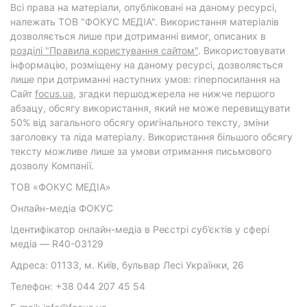
Всі права на матеріали, опубліковані на даному ресурсі,
належать ТОВ "ФОКУС МЕДІА". Використання матеріалів
дозволяється лише при дотриманні вимог, описаних в
розділі "Правила користування сайтом"
. Використовувати
інформацію, розміщену на даному ресурсі, дозволяється
лише при дотриманні наступних умов: гіперпосилання на
Cайт
focus.ua
, згадки першоджерела не нижче першого
абзацу, обсягу використання, який не може перевищувати
50% від загального обсягу оригінального тексту, зміни
заголовку та ліда матеріалу. Використання більшого обсягу
тексту можливе лише за умови отримання письмового
дозволу Компанії.
ТОВ «ФОКУС МЕДІА»
Онлайн-медіа ФОКУС
Ідентифікатор онлайн-медіа в Реєстрі суб’єктів у сфері
медіа — R40-03129
Адреса: 01133, м. Київ, бульвар Лесі Українки, 26
Телефон: +38 044 207 45 54