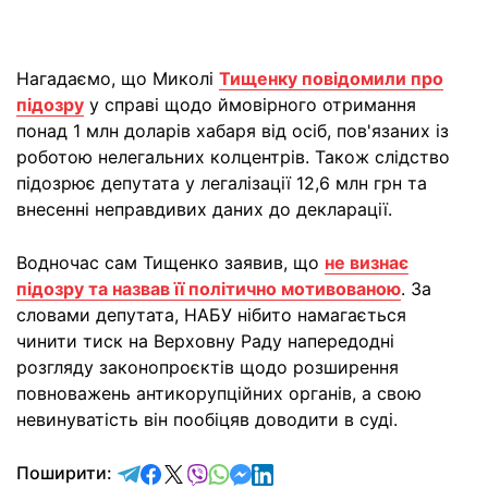
Нагадаємо, що Миколі
Тищенку повідомили про
підозру
у справі щодо ймовірного отримання
понад 1 млн доларів хабаря від осіб, пов'язаних із
роботою нелегальних колцентрів. Також слідство
підозрює депутата у легалізації 12,6 млн грн та
внесенні неправдивих даних до декларації.
Водночас сам Тищенко заявив, що
не визнає
підозру та назвав її політично мотивованою
. За
словами депутата, НАБУ нібито намагається
чинити тиск на Верховну Раду напередодні
розгляду законопроєктів щодо розширення
повноважень антикорупційних органів, а свою
невинуватість він пообіцяв доводити в суді.
відправити у Telegram
поділитись у Facebook
поділитись у X
відправити у Viber
відправити у Whatsapp
відправити у Messenger
відправити у LinkedIn
Поширити: