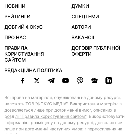
НОВИНИ
ДУМКИ
РЕЙТИНГИ
СПЕЦТЕМИ
ДОВГИЙ ФОКУС
АВТОРИ
ПРО НАС
ВАКАНСІЇ
ПРАВИЛА
ДОГОВІР ПУБЛІЧНОЇ
КОРИСТУВАННЯ
ОФЕРТИ
САЙТОМ
РЕДАКЦІЙНА ПОЛІТИКА
Всі права на матеріали, опубліковані на даному ресурсі,
належать ТОВ "ФОКУС МЕДІА". Використання матеріалів
дозволяється лише при дотриманні вимог, описаних в
розділі "Правила користування сайтом"
. Використовувати
інформацію, розміщену на даному ресурсі, дозволяється
лише при дотриманні наступних умов: гіперпосилання на