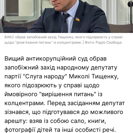
ВАКС обрав запобіжний захід Тищенку, якого підозрюють у справі
щодо "розв'язання питань" із колцентрами. | Фото: Радіо Свобода
Вищий антикорупційний суд обрав
запобіжний захід народному депутату
партії "Слуга народу" Миколі Тищенку,
якого підозрюють у справі щодо
ймовірного "вирішення питань" із
колцентрами. Перед засіданням депутат
зізнався, що підготувався до можливого
арешту: взяв із собою сало, книги,
фотографії дітей та інші особисті речі.