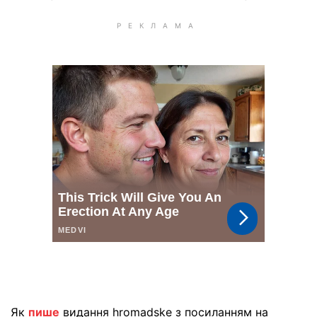
Як
пише
видання hromadske з посиланням на