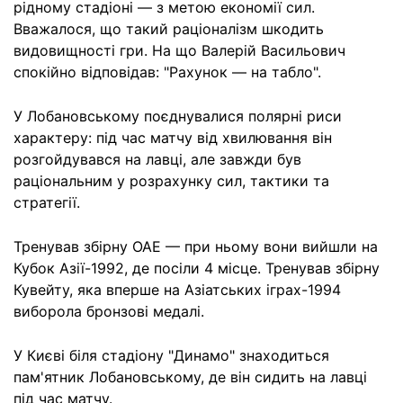
рідному стадіоні — з метою економії сил.
Вважалося, що такий раціоналізм шкодить
видовищності гри. На що Валерій Васильович
спокійно відповідав: "Рахунок — на табло".
У Лобановському поєднувалися полярні риси
характеру: під час матчу від хвилювання він
розгойдувався на лавці, але завжди був
раціональним у розрахунку сил, тактики та
стратегії.
Тренував збірну ОАЕ — при ньому вони вийшли на
Кубок Азії-1992, де посіли 4 місце. Тренував збірну
Кувейту, яка вперше на Азіатських іграх-1994
виборола бронзові медалі.
У Києві біля стадіону "Динамо" знаходиться
пам'ятник Лобановському, де він сидить на лавці
під час матчу.