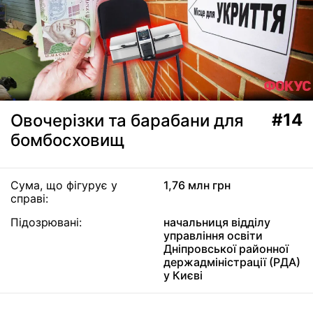
#14
Овочерізки та барабани для
бомбосховищ
Сума, що фігурує у
1,76 млн грн
справі:
Підозрювані:
начальниця відділу
управління освіти
Дніпровської районної
держадміністрації (РДА)
у Києві