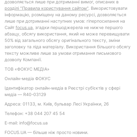
дозволяється лише при дотриманні вимог, описаних в
розділі "Правила користування сайтом"
. Використовувати
інформацію, розміщену на даному ресурсі, дозволяється
лише при дотриманні наступних умов: гіперпосилання на
Cайт
focus.ua
, згадки першоджерела не нижче першого
абзацу, обсягу використання, який не може перевищувати
50% від загального обсягу оригінального тексту, зміни
заголовку та ліда матеріалу. Використання більшого обсягу
тексту можливе лише за умови отримання письмового
дозволу Компанії.
ТОВ «ФОКУС МЕДІА»
Онлайн-медіа ФОКУС
Ідентифікатор онлайн-медіа в Реєстрі суб’єктів у сфері
медіа — R40-03129
Адреса: 01133, м. Київ, бульвар Лесі Українки, 26
Телефон: +38 044 207 45 54
E-mail: info@focus.ua
FOCUS.UA — більше ніж просто новини.