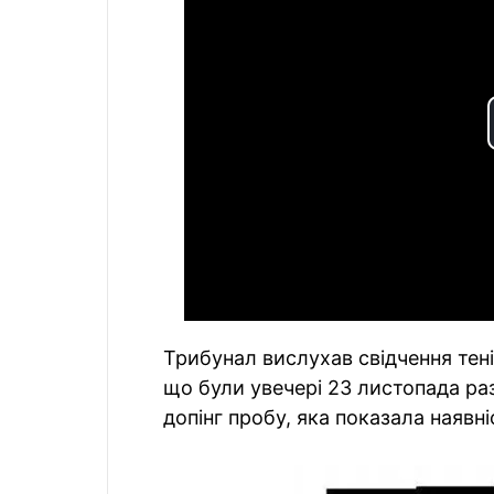
Трибунал вислухав свідчення тені
що були увечері 23 листопада раз
допінг пробу, яка показала наявні