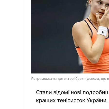
Ястремська на детекторі брехні довела, що не
Стали відомі нові подробиц
кращих тенісисток України.