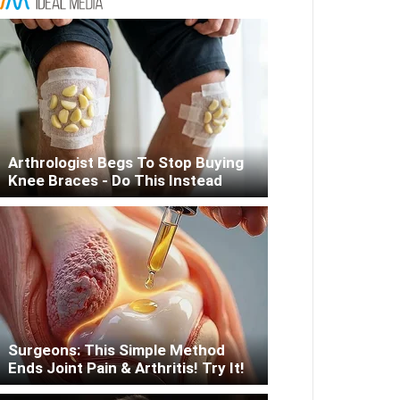
Arthrologist Begs To Stop Buying
Knee Braces - Do This Instead
Surgeons: This Simple Method
Ends Joint Pain & Arthritis! Try It!