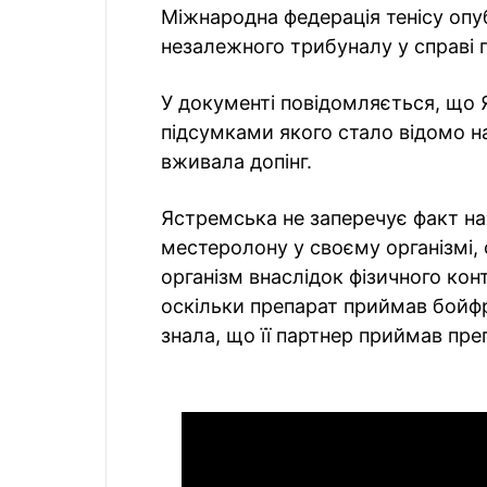
Міжнародна федерація тенісу опу
незалежного трибуналу у справі п
У документі повідомляється, що 
підсумками якого стало відомо н
вживала допінг.
Ястремська не заперечує факт на
местеролону у своєму організмі, 
організм внаслідок фізичного кон
оскільки препарат приймав бойфр
знала, що її партнер приймав пре