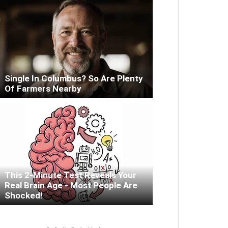
Single In Columbus? So Are Plenty
Of Farmers Nearby
This 2-Minute Test Reveals Your
Real Brain Age - Most People Are
Shocked!