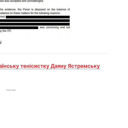
ї
аїнську тенісистку Даяну Ястремську
РЕКЛАМА