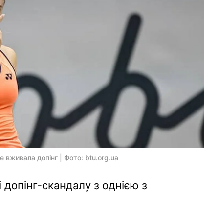
 вживала допінг | Фото: btu.org.ua
і допінг-скандалу з однією з