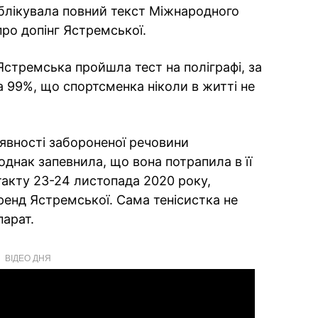
блікувала повний текст Міжнародного
ро допінг Ястремської.
Ястремська пройшла тест на поліграфі, за
а 99%, що спортсменка ніколи в житті не
явності забороненої речовини
однак запевнила, що вона потрапила в її
такту 23-24 листопада 2020 року,
енд Ястремської. Сама тенісистка не
парат.
ВІДЕО ДНЯ