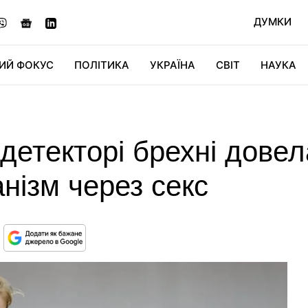
ДУМКИ
ИЙ ФОКУС
ПОЛІТИКА
УКРАЇНА
СВІТ
НАУКА
ДІДЖИТАЛ
АВТО
СВІТФАН
КУ
детекторі брехні довел
анізм через секс