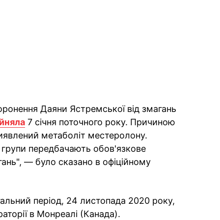
оронення Даяни Ястремської від змагань
йняла
7 січня поточного року. Причиною
 виявлений метаболіт местеролону.
ї групи передбачають обов'язкове
ань", — було сказано в офіційному
альний період, 24 листопада 2020 року,
аторії в Монреалі (Канада).