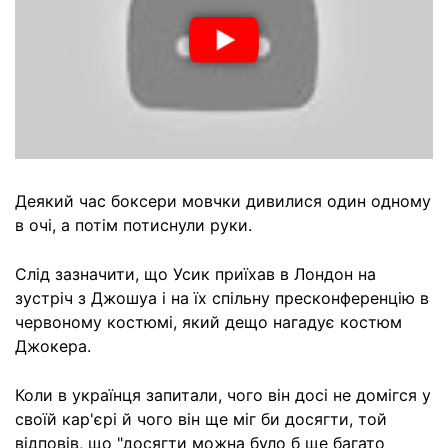
Деякий час боксери мовчки дивилися один одному
в очі, а потім потиснули руки.
Слід зазначити, що Усик приїхав в Лондон на
зустріч з Джошуа і на їх спільну пресконференцію в
червоному костюмі, який дещо нагадує костюм
Джокера.
Коли в українця запитали, чого він досі не домігся у
своїй кар'єрі й чого він ще міг би досягти, той
відповів, що "досягти можна було б ще багато