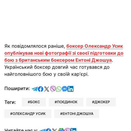
Як повідомлялося раніше,
боксер Олександр Усик
опублікував нові фотографії зі своєї підготовки до
бою з британським боксером Ентоні Джошуа
.
Український боксер довгий час готувався до
найголовнішого бою у своїй кар'єрі.
відправити у Telegram
поділитись у Facebook
поділитись у X
відправити у Viber
відправити у Whatsapp
відправити у Messenger
відправити у LinkedIn
Поширити:
Теги:
БОКС
ПОЄДИНОК
ДЖОКЕР
ОЛЕКСАНДР УСИК
ЕНТОНІ ДЖОШУА
Читайте у Telegram
Читайте у Facebook
Читайте у X
Читайте у Google news
Читайте у Viber
Читайте у LinkedIn
Читайте нас у: