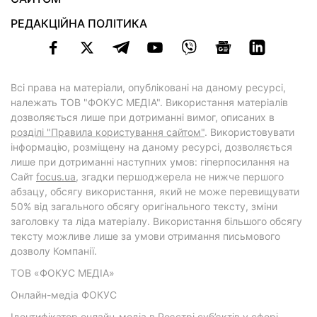
РЕДАКЦІЙНА ПОЛІТИКА
Всі права на матеріали, опубліковані на даному ресурсі,
належать ТОВ "ФОКУС МЕДІА". Використання матеріалів
дозволяється лише при дотриманні вимог, описаних в
розділі "Правила користування сайтом"
. Використовувати
інформацію, розміщену на даному ресурсі, дозволяється
лише при дотриманні наступних умов: гіперпосилання на
Cайт
focus.ua
, згадки першоджерела не нижче першого
абзацу, обсягу використання, який не може перевищувати
50% від загального обсягу оригінального тексту, зміни
заголовку та ліда матеріалу. Використання більшого обсягу
тексту можливе лише за умови отримання письмового
дозволу Компанії.
ТОВ «ФОКУС МЕДІА»
Онлайн-медіа ФОКУС
Ідентифікатор онлайн-медіа в Реєстрі суб’єктів у сфері