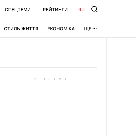
СПЕЦТЕМИ
РЕЙТИНГИ
RU
СТИЛЬ ЖИТТЯ
ЕКОНОМІКА
ЩЕ
ЛЬТУРА
ВІДЕОІГРИ
СПОРТ