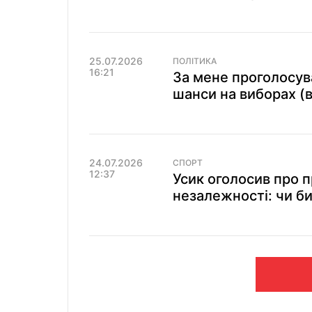
25.07.2026
ПОЛІТИКА
16:21
За мене проголосува
шанси на виборах (в
24.07.2026
СПОРТ
12:37
Усик оголосив про 
незалежності: чи б