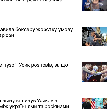
авила боксеру жорстку умову
ар'єри
 пузо": Усик розповів, за що
 війну вплинув Усик: він
між українцями та росіянами