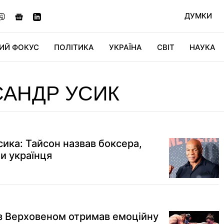
ДУМКИ
ИЙ ФОКУС
ПОЛІТИКА
УКРАЇНА
СВІТ
НАУКА
ДІДЖИТАЛ
АВТО
СВІТФАН
КУ
АНДР УСИК
сика: Тайсон назвав боксера,
и українця
з Верховеном отримав емоційну