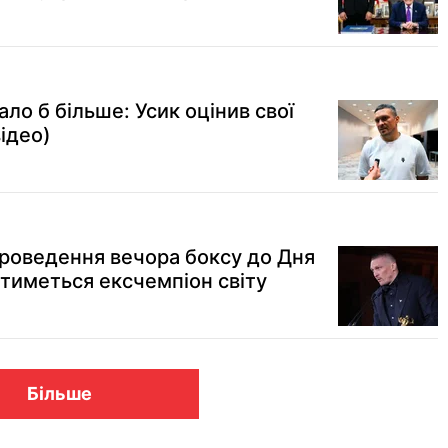
ло б більше: Усик оцінив свої
ідео)
проведення вечора боксу до Дня
итиметься ексчемпіон світу
Більше