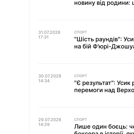
новину від родини:
31.07.2026
СПОРТ
17:31
"Шість раундів": Ус
на бій Ф'юрі-Джошу
30.07.2026
СПОРТ
14:34
"Є результат": Усик 
перемоги над Верх
29.07.2026
СПОРТ
14:29
Лише один боєць: ч
боксера в історії, я