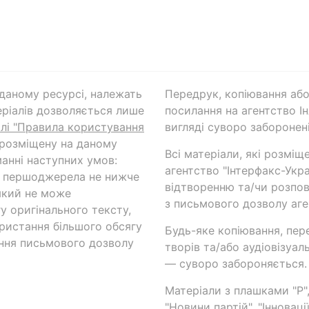
а даному ресурсі, належать
Передрук, копіювання або
ріалів дозволяється лише
посилання на агентство Ін
ілі "Правила користування
вигляді суворо заборонені
 розміщену на даному
Всі матеріали, які розміщ
анні наступних умов:
агентство "Інтерфакс-Укр
и першоджерела не нижче
відтворенню та/чи розпов
який не може
з письмового дозволу аге
у оригінального тексту,
ористання більшого обсягу
Будь-яке копіювання, пер
ння письмового дозволу
творів та/або аудіовізуал
— суворо забороняється.
Матеріали з плашками "Р",
"Новини партій", "Інноваці