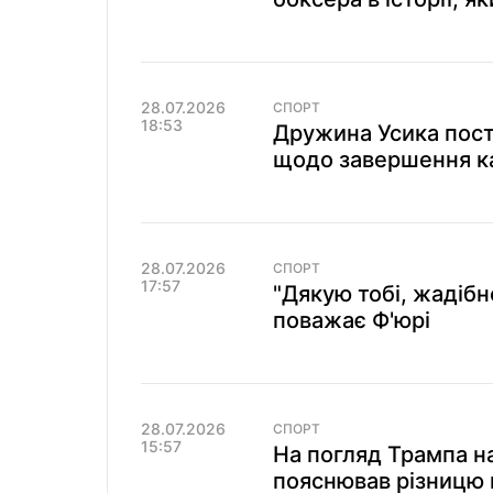
28.07.2026
СПОРТ
18:53
Дружина Усика пост
щодо завершення к
28.07.2026
СПОРТ
17:57
"Дякую тобі, жадібне
поважає Ф'юрі
28.07.2026
СПОРТ
15:57
На погляд Трампа на
пояснював різницю 