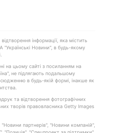
 відтворення інформації, яка містить
А "Українські Новини", в будь-якому
.
ені на цьому сайті з посиланням на
аїна", не підлягають подальшому
сюдженню в будь-якій формі, інакше як
нтства.
едрук та відтворення фотографічних
ьних творів правовласника Getty Images
 "Новини партнерів", "Новини компаній",
ї", "Позиція", "Спецпроект за підтримки"