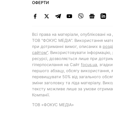
ОФЕРТИ
Всі права на матеріали, опубліковані н
ТОВ "ФОКУС МЕДІА". Використання мате
при дотриманні вимог, описаних в
розд
сайтом"
. Використовувати інформацію,
ресурсі, дозволяється лише при дотрим
гіперпосилання на Cайт
focus.ua
, згадк
першого абзацу, обсягу використання, 
перевищувати 50% від загального обсяг
зміни заголовку та ліда матеріалу. Вик
тексту можливе лише за умови отрима
Компанії.
ТОВ «ФОКУС МЕДІА»