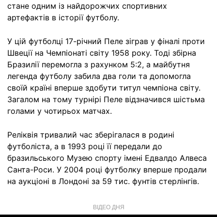
стане одним із найдорожчих спортивних
артефактів в історії футболу.
У цій футболці 17-річний Пеле зіграв у фіналі проти
Швеції на Чемпіонаті світу 1958 року. Тоді збірна
Бразилії перемогла з рахунком 5:2, а майбутня
легенда футболу забила два голи та допомогла
своїй країні вперше здобути титул чемпіона світу.
Загалом на тому турнірі Пеле відзначився шістьма
голами у чотирьох матчах.
Реліквія тривалий час зберігалася в родині
футболіста, а в 1993 році її передали до
бразильського Музею спорту імені Едвалдо Алвеса
Санта-Роси. У 2004 році футболку вперше продали
на аукціоні в Лондоні за 59 тис. фунтів стерлінгів.
ВІДЕО ДНЯ