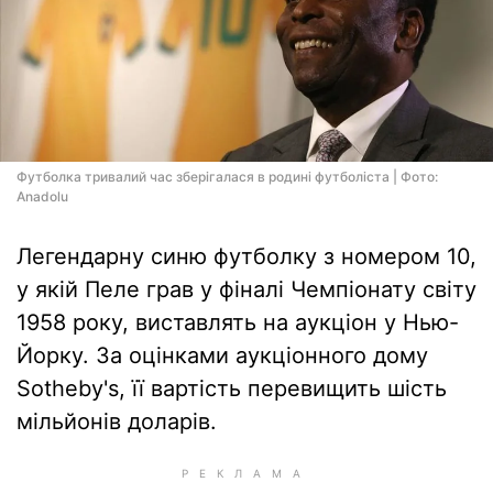
Футболка тривалий час зберігалася в родині футболіста | Фото:
Anadolu
Легендарну синю футболку з номером 10,
у якій Пеле грав у фіналі Чемпіонату світу
1958 року, виставлять на аукціон у Нью-
Йорку. За оцінками аукціонного дому
Sotheby's, її вартість перевищить шість
мільйонів доларів.