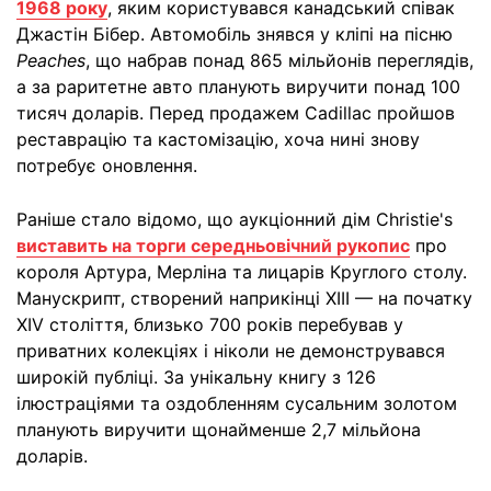
1968 року
, яким користувався канадський співак
Джастін Бібер. Автомобіль знявся у кліпі на пісню
Peaches
, що набрав понад 865 мільйонів переглядів,
а за раритетне авто планують виручити понад 100
тисяч доларів. Перед продажем Cadillac пройшов
реставрацію та кастомізацію, хоча нині знову
потребує оновлення.
Раніше стало відомо, що аукціонний дім Christie's
виставить на торги середньовічний рукопис
про
короля Артура, Мерліна та лицарів Круглого столу.
Манускрипт, створений наприкінці XIII — на початку
XIV століття, близько 700 років перебував у
приватних колекціях і ніколи не демонструвався
широкій публіці. За унікальну книгу з 126
ілюстраціями та оздобленням сусальним золотом
планують виручити щонайменше 2,7 мільйона
доларів.