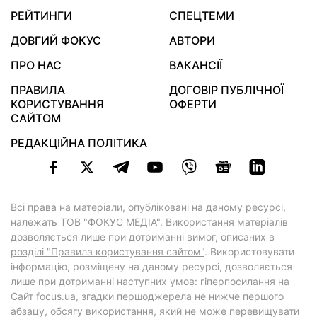
РЕЙТИНГИ
СПЕЦТЕМИ
ДОВГИЙ ФОКУС
АВТОРИ
ПРО НАС
ВАКАНСІЇ
ПРАВИЛА
ДОГОВІР ПУБЛІЧНОЇ
КОРИСТУВАННЯ
ОФЕРТИ
САЙТОМ
РЕДАКЦІЙНА ПОЛІТИКА
Всі права на матеріали, опубліковані на даному ресурсі,
належать ТОВ "ФОКУС МЕДІА". Використання матеріалів
дозволяється лише при дотриманні вимог, описаних в
розділі "Правила користування сайтом"
. Використовувати
інформацію, розміщену на даному ресурсі, дозволяється
лише при дотриманні наступних умов: гіперпосилання на
Cайт
focus.ua
, згадки першоджерела не нижче першого
абзацу, обсягу використання, який не може перевищувати