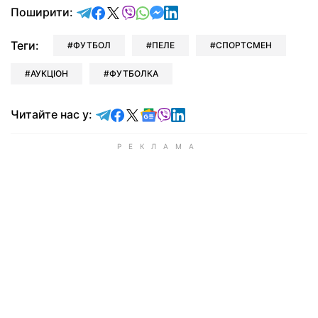
відправити у Telegram
поділитись у Facebook
поділитись у X
відправити у Viber
відправити у Whatsapp
відправити у Messenger
відправити у LinkedIn
Поширити:
Теги:
ФУТБОЛ
ПЕЛЕ
СПОРТСМЕН
АУКЦІОН
ФУТБОЛКА
Читайте у Telegram
Читайте у Facebook
Читайте у X
Читайте у Google news
Читайте у Viber
Читайте у LinkedIn
Читайте нас у: