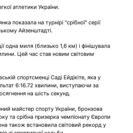
егкої атлетики України.
нка показала на турнірі "срібної" серії
ському Айзенштадті.
ї одна миля (близько 1,6 км) і фінішувала
илини. Цей час став новим світовим
ькій спортсменці Саді Ейдікіте, яка у
ультат 6:16.72 хвилини, виступаючи за
осягнення на шість секунд.
ий майстер спорту України, бронзова
оку та срібна призерка чемпіонату Європи
она також встановила світовий рекорд у
рів зі спортивної ходьби.