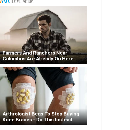
Farmers And Ranchers Near
Columbus Are Already On Here
Columbus: High Blood Sugar
Arthrologist Begs To Stop Buying
Patients Are Quietly Using This
Knee Braces - Do This Instead
Liver Fix