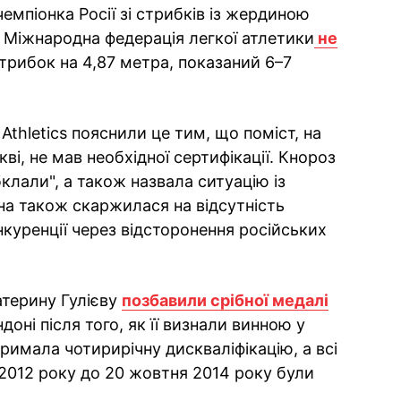
емпіонка Росії зі стрибків із жердиною
 Міжнародна федерація легкої атлетики
не
рибок на 4,87 метра, показаний 6–7
Athletics пояснили це тим, що поміст, на
і, не мав необхідної сертифікації. Кнороз
бклали", а також назвала ситуацію із
на також скаржилася на відсутність
нкуренції через відсторонення російських
атерину Гулієву
позбавили срібної медалі
доні після того, як її визнали винною у
римала чотирирічну дискваліфікацію, а всі
я 2012 року до 20 жовтня 2014 року були