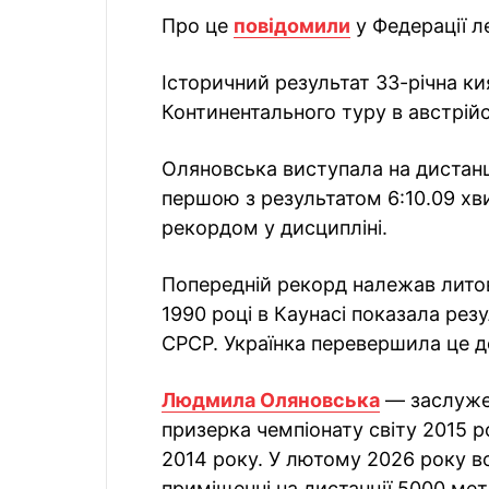
Про це
повідомили
у Федерації л
Історичний результат 33-річна кия
Континентального туру в австрій
Оляновська виступала на дистанці
першою з результатом 6:10.09 хв
рекордом у дисципліні.
Попередній рекорд належав литовс
1990 році в Каунасі показала рез
СРСР. Українка перевершила це д
Людмила Оляновська
— заслужен
призерка чемпіонату світу 2015 р
2014 року. У лютому 2026 року в
приміщенні на дистанції 5000 мет