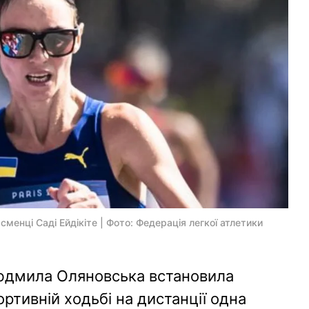
менці Саді Ейдікіте | Фото: Федерація легкої атлетики
Людмила Оляновська встановила
ортивній ходьбі на дистанції одна