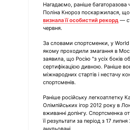
Нагадаємо, раніше багаторазова ч
Поліна Кнороз поскаржилася, що
визнала її особистий рекорд
— ст
червня.
За словами спортсменки, у World 
якому проходили змагання в Москв
заявила, що Росію "з усіх боків о
сертифікацією дивною. Раніше во
міжнародних стартів і нестачу ко
спортсменів.
Раніше російську легкоатлетку К
Олімпійських ігор 2012 року в Лон
вживанні допінгу. Спортсменка от
її результати за період з 17 липн
анульовані.