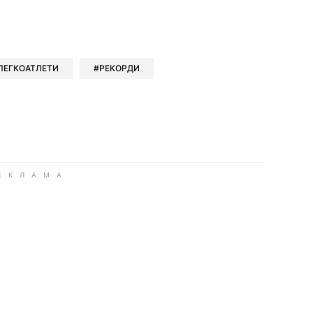
ok
ber
 Whatsapp
и у Messenger
ти у LinkedIn
ЛЕГКОАТЛЕТИ
РЕКОРДИ
ook
Google news
 Viber
е у LinkedIn