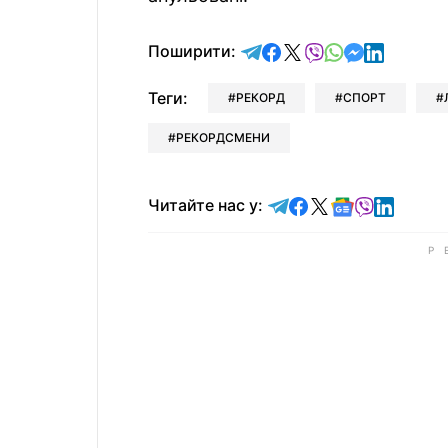
відправити у Telegram
поділитись у Facebo
поділитись у X
відправити у Vi
відправити у
відправит
відправи
Поширити:
Теги:
РЕКОРД
СПОРТ
РЕКОРДСМЕНИ
Читайте у Telegram
Читайте у Faceb
Читайте у X
Читайте у 
Читайте у
Читайт
Читайте нас у: