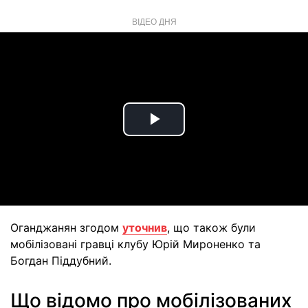
ВІДЕО ДНЯ
Play
Video
Оганджанян згодом
уточнив
, що також були
мобілізовані гравці клубу Юрій Мироненко та
Богдан Піддубний.
Що відомо про мобілізованих