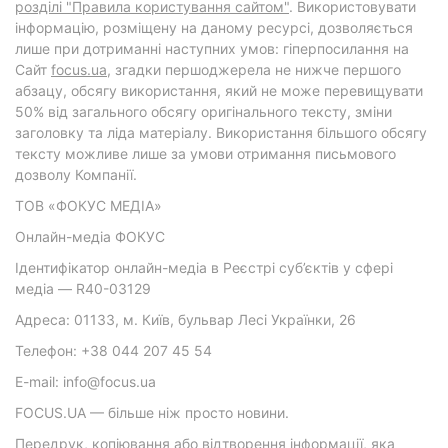
розділі "Правила користування сайтом"
. Використовувати
інформацію, розміщену на даному ресурсі, дозволяється
лише при дотриманні наступних умов: гіперпосилання на
Cайт
focus.ua
, згадки першоджерела не нижче першого
абзацу, обсягу використання, який не може перевищувати
50% від загального обсягу оригінального тексту, зміни
заголовку та ліда матеріалу. Використання більшого обсягу
тексту можливе лише за умови отримання письмового
дозволу Компанії.
ТОВ «ФОКУС МЕДІА»
Онлайн-медіа ФОКУС
Ідентифікатор онлайн-медіа в Реєстрі суб’єктів у сфері
медіа — R40-03129
Адреса: 01133, м. Київ, бульвар Лесі Українки, 26
Телефон: +38 044 207 45 54
E-mail: info@focus.ua
FOCUS.UA — більше ніж просто новини.
Передрук, копіювання або відтворення інформації, яка