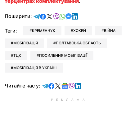
терцентрах комплектування
.
відправити у Telegram
поділитись у Facebook
поділитись у X
відправити у Viber
відправити у Whatsapp
відправити у Messenger
відправити у LinkedIn
Поширити:
Теги:
КРЕМЕНЧУК
ХОКЕЙ
ВІЙНА
МОБІЛІЗАЦІЯ
ПОЛТАВСЬКА ОБЛАСТЬ
ТЦК
ПОСИЛЕННЯ МОБІЛІЗАЦІЇ
МОБІЛІЗАЦІЯ В УКРАЇНІ
Читайте у Telegram
Читайте у Facebook
Читайте у X
Читайте у Google news
Читайте у Viber
Читайте у LinkedIn
Читайте нас у: