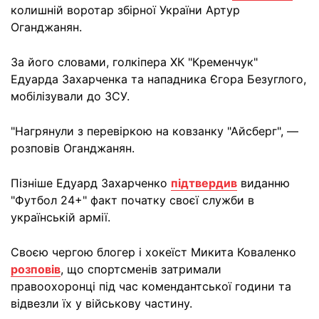
колишній воротар збірної України Артур
Оганджанян.
За його словами, голкіпера ХК "Кременчук"
Едуарда Захарченка та нападника Єгора Безуглого,
мобілізували до ЗСУ.
"Нагрянули з перевіркою на ковзанку "Айсберг", —
розповів Оганджанян.
Пізніше Едуард Захарченко
підтвердив
виданню
"Футбол 24+" факт початку своєї служби в
українській армії.
Своєю чергою блогер і хокеїст Микита Коваленко
розповів
, що спортсменів затримали
правоохоронці під час комендантської години та
відвезли їх у військову частину.