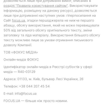
дозволяється лише при дотриманні вимог, описаних в
розділі "Правила користування сайтом"
. Використовувати
інформацію, розміщену на даному ресурсі, дозволяється
лише при дотриманні наступних умов: гіперпосилання на
Cайт
focus.ua
, згадки першоджерела не нижче першого
абзацу, обсягу використання, який не може перевищувати
50% від загального обсягу оригінального тексту, зміни
заголовку та ліда матеріалу. Використання більшого обсягу
тексту можливе лише за умови отримання письмового
дозволу Компанії.
ТОВ «ФОКУС МЕДІА»
Онлайн-медіа ФОКУС
Ідентифікатор онлайн-медіа в Реєстрі суб’єктів у сфері
медіа — R40-03129
Адреса: 01133, м. Київ, бульвар Лесі Українки, 26
Телефон: +38 044 207 45 54
E-mail: info@focus.ua
FOCUS.UA — більше ніж просто новини.