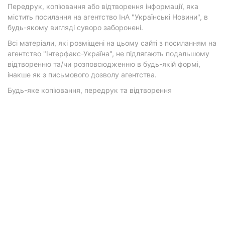
Передрук, копіювання або відтворення інформації, яка
містить посилання на агентство ІнА "Українські Новини", в
будь-якому вигляді суворо заборонені.
Всі матеріали, які розміщені на цьому сайті з посиланням на
агентство "Інтерфакс-Україна", не підлягають подальшому
відтворенню та/чи розповсюдженню в будь-якій формі,
інакше як з письмового дозволу агентства.
Будь-яке копіювання, передрук та відтворення
фотографічних творів та/або аудіовізуальних творів
правовласника Getty Images — суворо забороняється.
Матеріали з плашками "Р", "Новини партнерів", "Новини
компаній", "Новини партій", "Інновації", "Позиція",
"Спецпроект за підтримки" публікуються на комерційній
основі.
© 2026 Фокус. Всі права захищені.
Політика конфіденційності
•
Контакти