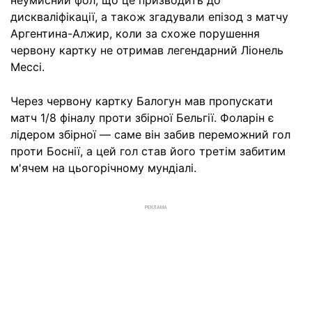
дискваліфікації, а також згадували епізод з матчу
Аргентина-Алжир, коли за схоже порушення
червону картку не отримав легендарний Ліонель
Мессі.
Через червону картку Балогун мав пропускати
матч 1/8 фіналу проти збірної Бельгії. Фоларін є
лідером збірної — саме він забив переможний гол
проти Боснії, а цей гол став його третім забитим
м'ячем на цьогорічному мундіалі.
РЕКЛАМА