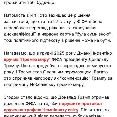
пробачити тобі будь-що.
Натомість є й ті, хто захищає це рішення,
зазначаючи, що стаття 27 статуту ФІФА дійсно
передбачає перегляд рішення та скасування
дискваліфікації, а червона картка "була сумнівною",
тож політичного підтексту в рішенні може не бути.
Нагадаємо, що в грудні 2025 року Джанні Інфантіно
вручив "Премію миру"
ФІФА президенту Дональду
Трампу. Цю нагороду було запроваджено минулого
року, і Трамп став її першим переможцем. Багато
хто сприйняв нагороду як "компенсацію" Трампу за
неотриману Нобелівську премію миру.
Згодом стало відомо, що Дональд Трамп отримав
дозвіл від ФІФА на те, аби
порушити протокол
вручення трофею Чемпіонату світу
. Після того, як
американський лідер передасть кубок капітану