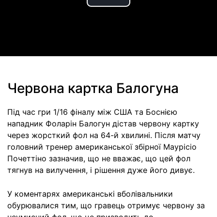
Play
Video
Червона картка Балогуна
Під час гри 1/16 фіналу між США та Боснією
нападник Фоларін Балогун дістав червону картку
через жорсткий фол на 64-й хвилині. Після матчу
головний тренер американської збірної Маурісіо
Почеттіно зазначив, що не вважає, що цей фол
тягнув на вилучення, і рішення дуже його дивує.
У коментарях американські вболівальники
обурювалися тим, що гравець отримує червону за
неумисний фол, що це призводить до