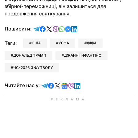
збірної-переможниці, він залишиться для
продовження святкування.
відправити у Telegram
поділитись у Facebook
поділитись у X
відправити у Viber
відправити у Whatsapp
відправити у Messenger
відправити у LinkedIn
Поширити:
Теги:
США
УЄФА
ФІФА
ДОНАЛЬД ТРАМП
ДЖАННІ ІНФАНТІНО
ЧС-2026 З ФУТБОЛУ
Читайте у Telegram
Читайте у Facebook
Читайте у X
Читайте у Google news
Читайте у Viber
Читайте у LinkedIn
Читайте нас у: