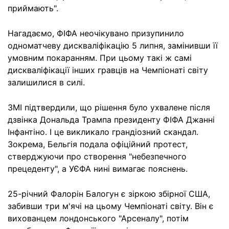
приймають".
Нагадаємо, ФІФА неочікувано призупинило
одноматчеву дискваліфікацію 5 липня, замінивши її
умовним покаранням. При цьому такі ж самі
дискваліфікації інших гравців на Чемпіонаті світу
залишилися в силі.
ЗМІ підтвердили, що рішення було ухвалене після
дзвінка Дональда Трампа президенту ФІФА Джанні
Інфантіно. І це викликало грандіозний скандал.
Зокрема, Бельгія подала офіційний протест,
стверджуючи про створення "небезпечного
прецеденту", а УЄФА нині вимагає пояснень.
25-річний Фалорін Балогун є зіркою збірної США,
забивши три м'ячі на цьому Чемпіонаті світу. Він є
вихованцем лондонського "Арсеналу", потім