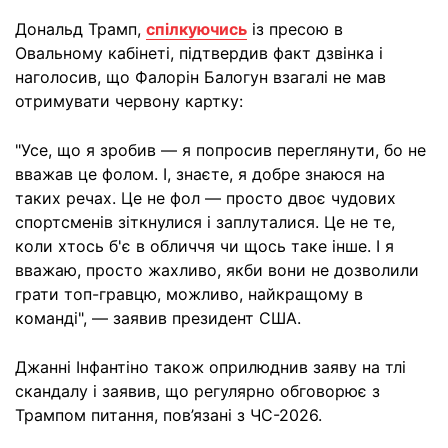
Дональд Трамп,
спілкуючись
із пресою в
Овальному кабінеті, підтвердив факт дзвінка і
наголосив, що Фалорін Балогун взагалі не мав
отримувати червону картку:
"Усе, що я зробив — я попросив переглянути, бо не
вважав це фолом. І, знаєте, я добре знаюся на
таких речах. Це не фол — просто двоє чудових
спортсменів зіткнулися і заплуталися. Це не те,
коли хтось б'є в обличчя чи щось таке інше. І я
вважаю, просто жахливо, якби вони не дозволили
грати топ-гравцю, можливо, найкращому в
команді", — заявив президент США.
Джанні Інфантіно також оприлюднив заяву на тлі
скандалу і заявив, що регулярно обговорює з
Трампом питання, пов’язані з ЧС-2026.