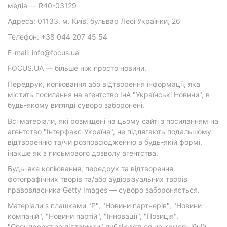
медіа — R40-03129
Адреса: 01133, м. Київ, бульвар Лесі Українки, 26
Телефон: +38 044 207 45 54
E-mail: info@focus.ua
FOCUS.UA — більше ніж просто новини.
Передрук, копіювання або відтворення інформації, яка
містить посилання на агентство ІнА "Українські Новини", в
будь-якому вигляді суворо заборонені.
Всі матеріали, які розміщені на цьому сайті з посиланням на
агентство "Інтерфакс-Україна", не підлягають подальшому
відтворенню та/чи розповсюдженню в будь-якій формі,
інакше як з письмового дозволу агентства.
Будь-яке копіювання, передрук та відтворення
фотографічних творів та/або аудіовізуальних творів
правовласника Getty Images — суворо забороняється.
Матеріали з плашками "Р", "Новини партнерів", "Новини
компаній", "Новини партій", "Інновації", "Позиція",
"Спецпроект за підтримки" публікуються на комерційній