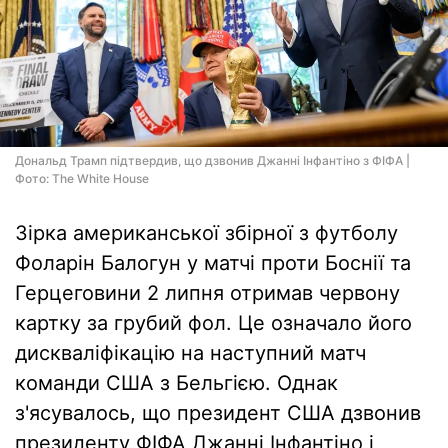
Дональд Трамп підтвердив, що дзвонив Джанні Інфантіно з ФІФА |
Фото: The White House
Зірка американської збірної з футболу
Фоларін Балогун у матчі проти Боснії та
Герцеговини 2 липня отримав червону
картку за грубий фол. Це означало його
дискваліфікацію на наступний матч
команди США з Бельгією. Однак
з'ясувалось, що президент США дзвонив
президенту ФІФА Джанні Інфантіно і