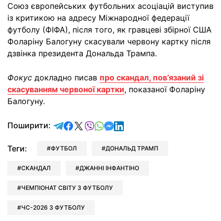
Союз європейських футбольних асоціацій виступив
із критикою на адресу Міжнародної федерації
футболу (ФІФА), після того, як гравцеві збірної США
Фоларіну Балогуну скасували червону картку після
дзвінка президента Дональда Трампа.
Фокус
докладно писав
про скандал, пов’язаний зі
скасуванням червоної картки
, показаної Фоларіну
Балогуну.
відправити у Telegram
поділитись у Facebook
поділитись у X
відправити у Viber
відправити у Whatsapp
відправити у Messenger
відправити у LinkedIn
Поширити:
Теги:
ФУТБОЛ
ДОНАЛЬД ТРАМП
СКАНДАЛ
ДЖАННІ ІНФАНТІНО
ЧЕМПІОНАТ СВІТУ З ФУТБОЛУ
ЧС-2026 З ФУТБОЛУ