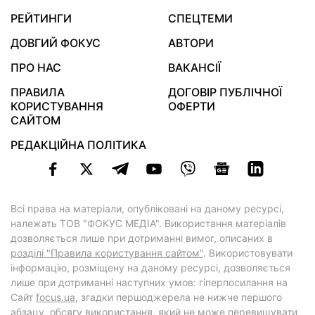
РЕЙТИНГИ
СПЕЦТЕМИ
ДОВГИЙ ФОКУС
АВТОРИ
ПРО НАС
ВАКАНСІЇ
ПРАВИЛА
ДОГОВІР ПУБЛІЧНОЇ
КОРИСТУВАННЯ
ОФЕРТИ
САЙТОМ
РЕДАКЦІЙНА ПОЛІТИКА
Всі права на матеріали, опубліковані на даному ресурсі,
належать ТОВ "ФОКУС МЕДІА". Використання матеріалів
дозволяється лише при дотриманні вимог, описаних в
розділі "Правила користування сайтом"
. Використовувати
інформацію, розміщену на даному ресурсі, дозволяється
лише при дотриманні наступних умов: гіперпосилання на
Cайт
focus.ua
, згадки першоджерела не нижче першого
абзацу, обсягу використання, який не може перевищувати