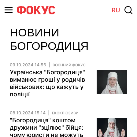
RU
НОВИНИ
БОГОРОДИЦЯ
09.10.2024 14:56
ВОЄННИЙ ФОКУС
Українська "Богородиця"
виманює гроші у родичів
військових: що кажуть у
поліції
08.10.2024 15:14
ЕКСКЛЮЗИВИ
"Богородиця" коштом
дружини "зцілює" бійця:
чому юристи не можуть