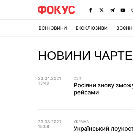
ВСІ НОВИНИ
ЕКСКЛЮЗИВИ
ВОЄНН
НОВИНИ ЧАРТ
23.04.2021
СВІТ
13:49
Росіяни знову змож
рейсами
23.03.2021
УКРАЇНА
15:09
Український лоукост