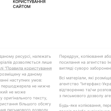
КОРИСТУВАННЯ
САЙТОМ
а даному ресурсі, належать
Передрук, копіювання або
ріалів дозволяється лише
посилання на агентство Ін
ілі "Правила користування
вигляді суворо заборонені
 розміщену на даному
Всі матеріали, які розміщ
анні наступних умов:
агентство "Інтерфакс-Укр
и першоджерела не нижче
відтворенню та/чи розпов
який не може
з письмового дозволу аге
у оригінального тексту,
ористання більшого обсягу
Будь-яке копіювання, пер
ння письмового дозволу