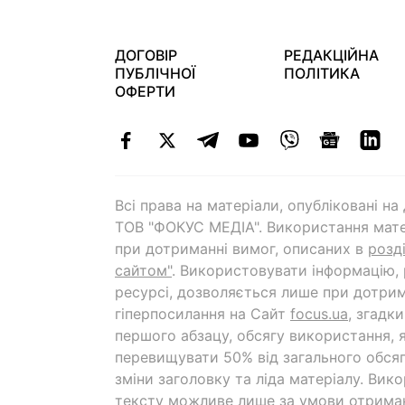
ДОГОВІР
РЕДАКЦІЙНА
ПУБЛІЧНОЇ
ПОЛІТИКА
ОФЕРТИ
Всі права на матеріали, опубліковані н
ТОВ "ФОКУС МЕДІА". Використання мате
при дотриманні вимог, описаних в
розд
сайтом"
. Використовувати інформацію,
ресурсі, дозволяється лише при дотрим
гіперпосилання на Cайт
focus.ua
, згадк
першого абзацу, обсягу використання, 
перевищувати 50% від загального обсяг
зміни заголовку та ліда матеріалу. Вик
тексту можливе лише за умови отрима