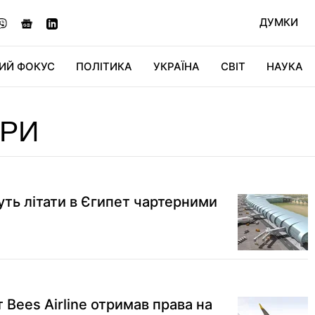
ДУМКИ
ИЙ ФОКУС
ПОЛІТИКА
УКРАЇНА
СВІТ
НАУКА
ДІДЖИТАЛ
АВТО
СВІТФАН
КУ
ЕРИ
уть літати в Єгипет чартерними
 Bees Airline отримав права на