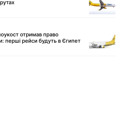
рутах
лоукост отримав право
и: перші рейси будуть в Єгипет