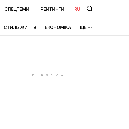
СПЕЦТЕМИ
РЕЙТИНГИ
RU
СТИЛЬ ЖИТТЯ
ЕКОНОМІКА
ЩЕ
ЛЬТУРА
ВІДЕОІГРИ
СПОРТ