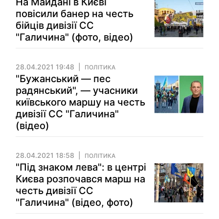
На Майдані в Києві
повісили банер на честь
бійців дивізії СС
"Галичина" (фото, відео)
28.04.2021 19:48
ПОЛІТИКА
"Бужанський — пес
радянський", — учасники
київського маршу на честь
дивізії СС "Галичина"
(відео)
28.04.2021 18:58
ПОЛІТИКА
"Під знаком лева": в центрі
Києва розпочався марш на
честь дивізії СС
"Галичина" (відео, фото)