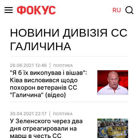
RU
НОВИНИ ДИВІЗІЯ СС
ГАЛИЧИНА
26.06.2021 12:46
ПОЛІТИКА
"Я б їх викопував і вішав":
Ківа висловився щодо
похорон ветеранів СС
"Галичина" (відео)
30.04.2021 22:17
ПОЛІТИКА
У Зеленского через два
дня отреагировали на
марш в честь СС