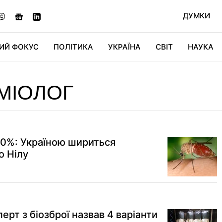
ДУМКИ
ИЙ ФОКУС
ПОЛІТИКА
УКРАЇНА
СВІТ
НАУКА
ДІДЖИТАЛ
АВТО
СВІТФАН
КУ
МІОЛОГ
0%: Україною шириться
о Нілу
ерт з біозброї назвав 4 варіанти