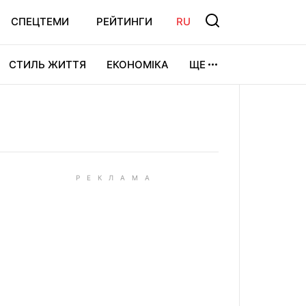
СПЕЦТЕМИ
РЕЙТИНГИ
RU
СТИЛЬ ЖИТТЯ
ЕКОНОМІКА
ЩЕ
ЛЬТУРА
ВІДЕОІГРИ
СПОРТ