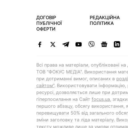
ДОГОВІР
РЕДАКЦІЙНА
ПУБЛІЧНОЇ
ПОЛІТИКА
ОФЕРТИ
Всі права на матеріали, опубліковані н
ТОВ "ФОКУС МЕДІА". Використання мате
при дотриманні вимог, описаних в
розд
сайтом"
. Використовувати інформацію,
ресурсі, дозволяється лише при дотрим
гіперпосилання на Cайт
focus.ua
, згадк
першого абзацу, обсягу використання, 
перевищувати 50% від загального обсяг
зміни заголовку та ліда матеріалу. Вик
тексту можливе лише за умови отрима