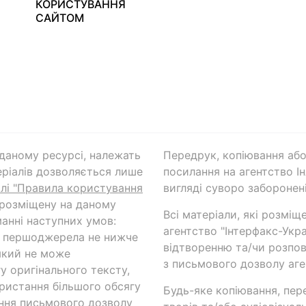
КОРИСТУВАННЯ
САЙТОМ
а даному ресурсі, належать
Передрук, копіювання або
ріалів дозволяється лише
посилання на агентство Ін
ілі "Правила користування
вигляді суворо заборонені
 розміщену на даному
Всі матеріали, які розміщ
анні наступних умов:
агентство "Інтерфакс-Укр
и першоджерела не нижче
відтворенню та/чи розпов
який не може
з письмового дозволу аге
у оригінального тексту,
ористання більшого обсягу
Будь-яке копіювання, пер
ння письмового дозволу