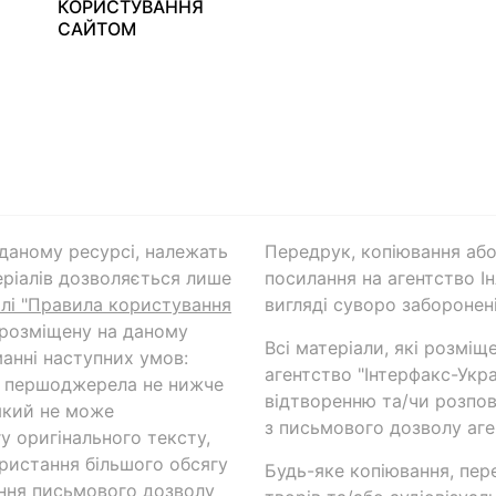
КОРИСТУВАННЯ
САЙТОМ
а даному ресурсі, належать
Передрук, копіювання або
ріалів дозволяється лише
посилання на агентство Ін
ілі "Правила користування
вигляді суворо заборонені
 розміщену на даному
Всі матеріали, які розміщ
анні наступних умов:
агентство "Інтерфакс-Укр
и першоджерела не нижче
відтворенню та/чи розпов
який не може
з письмового дозволу аге
у оригінального тексту,
ористання більшого обсягу
Будь-яке копіювання, пер
ння письмового дозволу