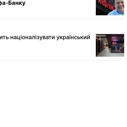
ьфа-Банку
ить націоналізувати український