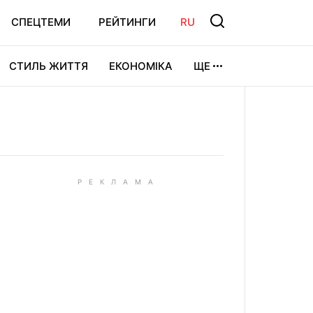
СПЕЦТЕМИ
РЕЙТИНГИ
RU
СТИЛЬ ЖИТТЯ
ЕКОНОМІКА
ЩЕ
ЛЬТУРА
ВІДЕОІГРИ
СПОРТ