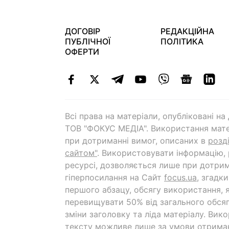
ДОГОВІР
РЕДАКЦІЙНА
ПУБЛІЧНОЇ
ПОЛІТИКА
ОФЕРТИ
Всі права на матеріали, опубліковані н
ТОВ "ФОКУС МЕДІА". Використання мате
при дотриманні вимог, описаних в
розд
сайтом"
. Використовувати інформацію,
ресурсі, дозволяється лише при дотрим
гіперпосилання на Cайт
focus.ua
, згадк
першого абзацу, обсягу використання, 
перевищувати 50% від загального обсяг
зміни заголовку та ліда матеріалу. Вик
тексту можливе лише за умови отрима