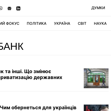
ДУМКИ
ИЙ ФОКУС
ПОЛІТИКА
УКРАЇНА
СВІТ
НАУКА
ДІДЖИТАЛ
АВТО
СВІТФАН
КУ
БАНК
 та інші. Що змінює
приватизацію державних
Чим обернеться для українців