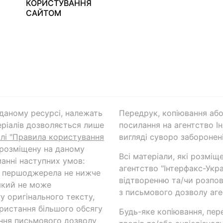
КОРИСТУВАННЯ
САЙТОМ
а даному ресурсі, належать
Передрук, копіювання або
ріалів дозволяється лише
посилання на агентство Ін
ілі "Правила користування
вигляді суворо заборонені
 розміщену на даному
Всі матеріали, які розміщ
анні наступних умов:
агентство "Інтерфакс-Укр
и першоджерела не нижче
відтворенню та/чи розпов
який не може
з письмового дозволу аге
у оригінального тексту,
ористання більшого обсягу
Будь-яке копіювання, пер
ння письмового дозволу