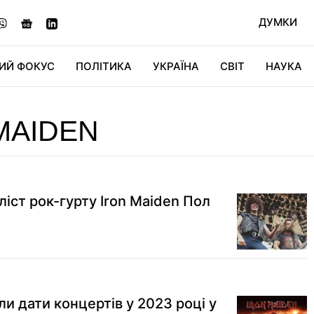
ДУМКИ
ИЙ ФОКУС
ПОЛІТИКА
УКРАЇНА
СВІТ
НАУКА
ДІДЖИТАЛ
АВТО
СВІТФАН
КУ
MAIDEN
іст рок-гурту Iron Maiden Пол
ли дати концертів у 2023 році у