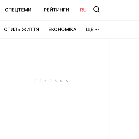
СПЕЦТЕМИ
РЕЙТИНГИ
RU
СТИЛЬ ЖИТТЯ
ЕКОНОМІКА
ЩЕ
ЛЬТУРА
ВІДЕОІГРИ
СПОРТ