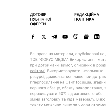
ДОГОВІР
РЕДАКЦІЙНА
ПУБЛІЧНОЇ
ПОЛІТИКА
ОФЕРТИ
Всі права на матеріали, опубліковані н
ТОВ "ФОКУС МЕДІА". Використання мате
при дотриманні вимог, описаних в
розд
сайтом"
. Використовувати інформацію,
ресурсі, дозволяється лише при дотрим
гіперпосилання на Cайт
focus.ua
, згадк
першого абзацу, обсягу використання, 
перевищувати 50% від загального обсяг
зміни заголовку та ліда матеріалу. Вик
тексту можливе лише за умови отрима