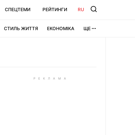
СПЕЦТЕМИ
РЕЙТИНГИ
RU
СТИЛЬ ЖИТТЯ
ЕКОНОМІКА
ЩЕ
ЛЬТУРА
ВІДЕОІГРИ
СПОРТ