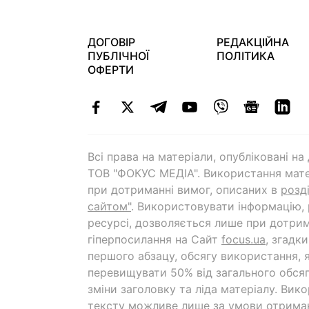
ДОГОВІР
РЕДАКЦІЙНА
ПУБЛІЧНОЇ
ПОЛІТИКА
ОФЕРТИ
Всі права на матеріали, опубліковані н
ТОВ "ФОКУС МЕДІА". Використання мате
при дотриманні вимог, описаних в
розд
сайтом"
. Використовувати інформацію,
ресурсі, дозволяється лише при дотрим
гіперпосилання на Cайт
focus.ua
, згадк
першого абзацу, обсягу використання, 
перевищувати 50% від загального обсяг
зміни заголовку та ліда матеріалу. Вик
тексту можливе лише за умови отрима