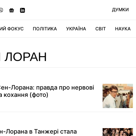
ДУМКИ
ИЙ ФОКУС
ПОЛІТИКА
УКРАЇНА
СВІТ
НАУКА
ДІДЖИТАЛ
АВТО
СВІТФАН
КУ
Н ЛОРАН
Сен-Лорана: правда про нервові
а кохання (фото)
ен-Лорана в Танжері стала