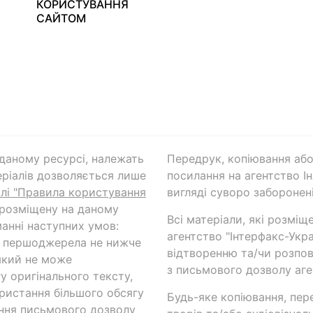
КОРИСТУВАННЯ
САЙТОМ
а даному ресурсі, належать
Передрук, копіювання або
ріалів дозволяється лише
посилання на агентство Ін
ілі "Правила користування
вигляді суворо заборонені
 розміщену на даному
Всі матеріали, які розміщ
анні наступних умов:
агентство "Інтерфакс-Укр
и першоджерела не нижче
відтворенню та/чи розпов
який не може
з письмового дозволу аге
у оригінального тексту,
ористання більшого обсягу
Будь-яке копіювання, пер
ння письмового дозволу