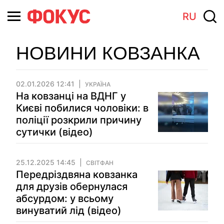
RU
НОВИНИ КОВЗАНКА
02.01.2026 12:41
УКРАЇНА
На ковзанці на ВДНГ у
Києві побилися чоловіки: в
поліції розкрили причину
сутички (відео)
25.12.2025 14:45
СВІТФАН
Передріздвяна ковзанка
для друзів обернулася
абсурдом: у всьому
винуватий лід (відео)