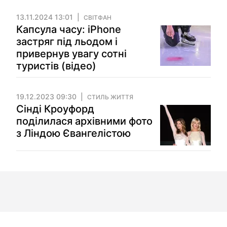
13.11.2024 13:01
СВІТФАН
Капсула часу: iPhone
застряг під льодом і
привернув увагу сотні
туристів (відео)
19.12.2023 09:30
СТИЛЬ ЖИТТЯ
Сінді Кроуфорд
поділилася архівними фото
з Ліндою Євангелістою