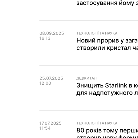
застосування йому 
08.09.2025
ТЕХНОЛОГІЇ ТА НАУКА
16:13
Новий прорив у зага
створили кристал ч
25.07.2025
ДІДЖИТАЛ
12:00
Знищить Starlink в 
для надпотужного л
17.07.2025
ТЕХНОЛОГІЇ ТА НАУКА
11:54
80 років тому перши
створив нову форму 