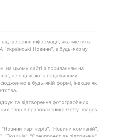
 відтворення інформації, яка містить
А "Українські Новини", в будь-якому
.
ені на цьому сайті з посиланням на
аїна", не підлягають подальшому
сюдженню в будь-якій формі, інакше як
нтства.
едрук та відтворення фотографічних
ьних творів правовласника Getty Images
 "Новини партнерів", "Новини компаній",
ї", "Позиція", "Спецпроект за підтримки"