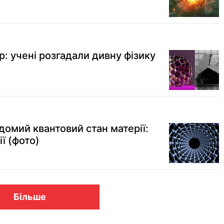
р: учені розгадали дивну фізику
домий квантовий стан матерії:
ї (фото)
Більше