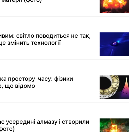
им: світло поводиться не так,
це змінить технології
ка простору-часу: фізики
р, що відомо
с усередині алмазу і створили
(фото)