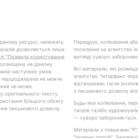
а даному ресурсі, належать
Передрук, копіювання або
ріалів дозволяється лише
посилання на агентство Ін
ілі "Правила користування
вигляді суворо заборонені
 розміщену на даному
Всі матеріали, які розміщ
анні наступних умов:
агентство "Інтерфакс-Укр
и першоджерела не нижче
відтворенню та/чи розпов
який не може
з письмового дозволу аге
у оригінального тексту,
ористання більшого обсягу
Будь-яке копіювання, пер
ння письмового дозволу
творів та/або аудіовізуал
— суворо забороняється.
Матеріали з плашками "Р",
"Новини партій", "Інноваці