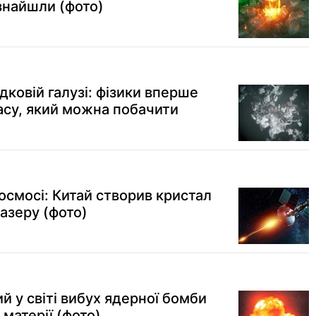
знайшли (фото)
дковій галузі: фізики вперше
асу, який можна побачити
космосі: Китай створив кристал
азеру (фото)
й у світі вибух ядерної бомби
матерії (фото)