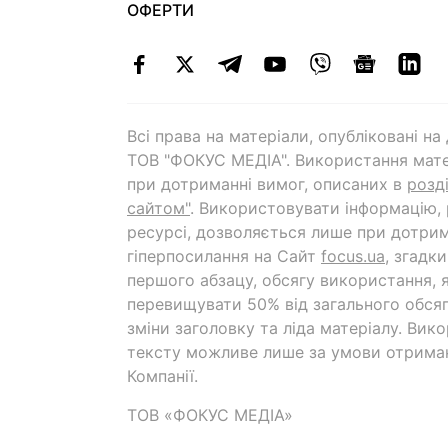
ОФЕРТИ
Всі права на матеріали, опубліковані н
ТОВ "ФОКУС МЕДІА". Використання мате
при дотриманні вимог, описаних в
розд
сайтом"
. Використовувати інформацію,
ресурсі, дозволяється лише при дотрим
гіперпосилання на Cайт
focus.ua
, згадк
першого абзацу, обсягу використання, 
перевищувати 50% від загального обсяг
зміни заголовку та ліда матеріалу. Вик
тексту можливе лише за умови отрима
Компанії.
ТОВ «ФОКУС МЕДІА»