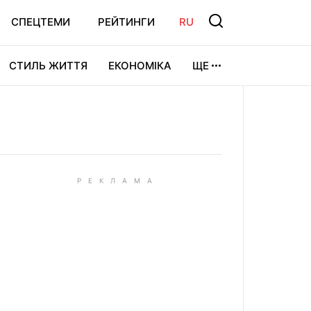
СПЕЦТЕМИ
РЕЙТИНГИ
RU
СТИЛЬ ЖИТТЯ
ЕКОНОМІКА
ЩЕ
ЛЬТУРА
ВІДЕОІГРИ
СПОРТ