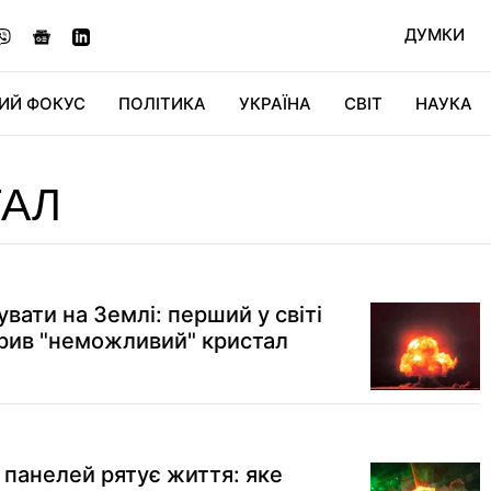
ДУМКИ
ИЙ ФОКУС
ПОЛІТИКА
УКРАЇНА
СВІТ
НАУКА
ДІДЖИТАЛ
АВТО
СВІТФАН
КУ
ТАЛ
увати на Землі: перший у світі
рив "неможливий" кристал
 панелей рятує життя: яке