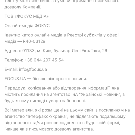
тексту можливе лише за умови отримання письмового
дозволу Компанії.
ТОВ «ФОКУС МЕДІА»
Онлайн-медіа ФОКУС
Ідентифікатор онлайн-медіа в Реєстрі суб’єктів у сфері
медіа — R40-03129
Адреса: 01133, м. Київ, бульвар Лесі Українки, 26
Телефон: +38 044 207 45 54
E-mail: info@focus.ua
FOCUS.UA — більше ніж просто новини.
Передрук, копіювання або відтворення інформації, яка
містить посилання на агентство ІнА "Українські Новини", в
будь-якому вигляді суворо заборонені.
Всі матеріали, які розміщені на цьому сайті з посиланням на
агентство "Інтерфакс-Україна", не підлягають подальшому
відтворенню та/чи розповсюдженню в будь-якій формі,
інакше як з письмового дозволу агентства.