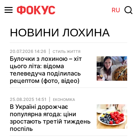
RU
НОВИНИ ЛОХИНА
20.07.2026 14:26
СТИЛЬ ЖИТТЯ
Булочки з лохиною – хіт
цього літа: відома
телеведуча поділилась
рецептом (фото, відео)
25.08.2025 14:51
ЕКОНОМІКА
В Україні дорожчає
популярна ягода: ціни
зростають третій тиждень
поспіль