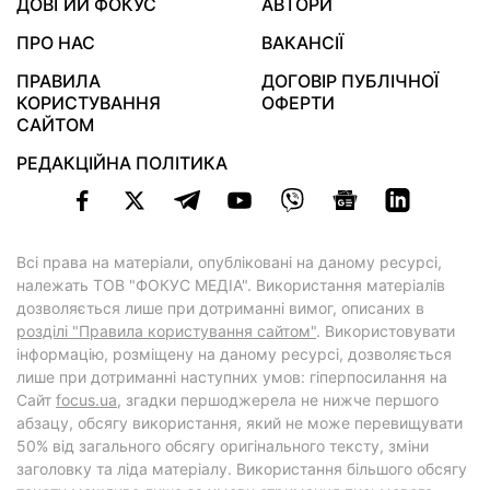
ДОВГИЙ ФОКУС
АВТОРИ
ПРО НАС
ВАКАНСІЇ
ПРАВИЛА
ДОГОВІР ПУБЛІЧНОЇ
КОРИСТУВАННЯ
ОФЕРТИ
САЙТОМ
РЕДАКЦІЙНА ПОЛІТИКА
Всі права на матеріали, опубліковані на даному ресурсі,
належать ТОВ "ФОКУС МЕДІА". Використання матеріалів
дозволяється лише при дотриманні вимог, описаних в
розділі "Правила користування сайтом"
. Використовувати
інформацію, розміщену на даному ресурсі, дозволяється
лише при дотриманні наступних умов: гіперпосилання на
Cайт
focus.ua
, згадки першоджерела не нижче першого
абзацу, обсягу використання, який не може перевищувати
50% від загального обсягу оригінального тексту, зміни
заголовку та ліда матеріалу. Використання більшого обсягу