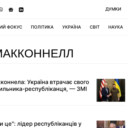
ДУМКИ
ИЙ ФОКУС
ПОЛІТИКА
УКРАЇНА
СВІТ
НАУКА
ДІДЖИТАЛ
АВТО
СВІТФАН
КУ
МАККОННЕЛЛ
коннела: Україна втрачає свого
ильника-республіканця, — ЗМІ
 це": лідер республіканців у