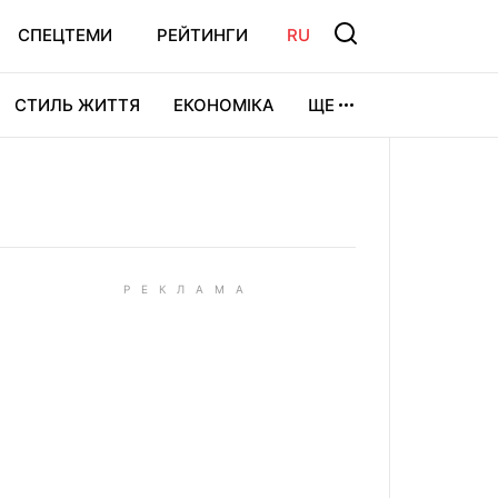
СПЕЦТЕМИ
РЕЙТИНГИ
RU
СТИЛЬ ЖИТТЯ
ЕКОНОМІКА
ЩЕ
ЛЬТУРА
ВІДЕОІГРИ
СПОРТ