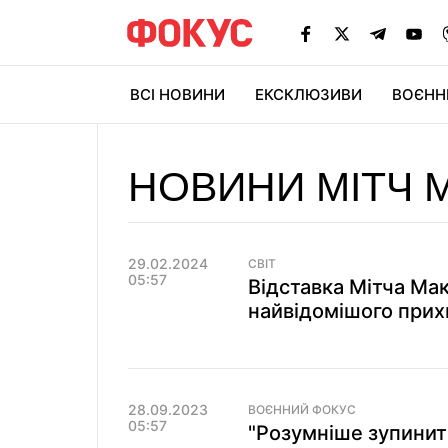
ВСІ НОВИНИ
ЕКСКЛЮЗИВИ
ВОЄНН
НОВИНИ МІТЧ 
29.02.2024
СВІТ
05:57
Відставка Мітча Мак
найвідомішого прих
28.09.2023
ВОЄННИЙ ФОКУС
05:57
"Розумніше зупинити