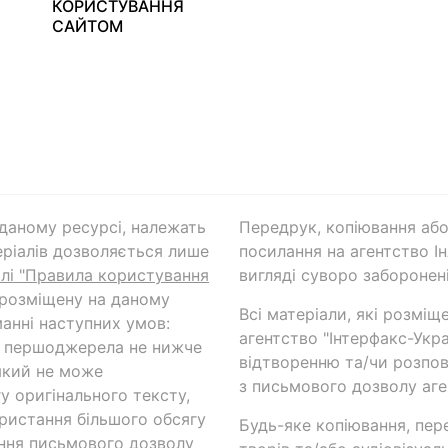
КОРИСТУВАННЯ
САЙТОМ
а даному ресурсі, належать
Передрук, копіювання або
ріалів дозволяється лише
посилання на агентство Ін
ілі "Правила користування
вигляді суворо заборонені
 розміщену на даному
Всі матеріали, які розміщ
анні наступних умов:
агентство "Інтерфакс-Укр
и першоджерела не нижче
відтворенню та/чи розпов
який не може
з письмового дозволу аге
у оригінального тексту,
ористання більшого обсягу
Будь-яке копіювання, пер
ння письмового дозволу