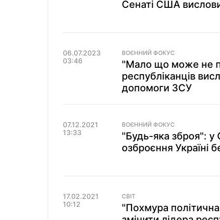
Сенаті США вислови
06.07.2023
ВОЄННИЙ ФОКУС
03:46
"Мало що може не п
республіканців вис
допомоги ЗСУ
07.12.2021
ВОЄННИЙ ФОКУС
13:33
"Будь-яка зброя": у
озброєння Україні 
17.02.2021
СВІТ
10:12
"Похмура політична
змінити лідера респ