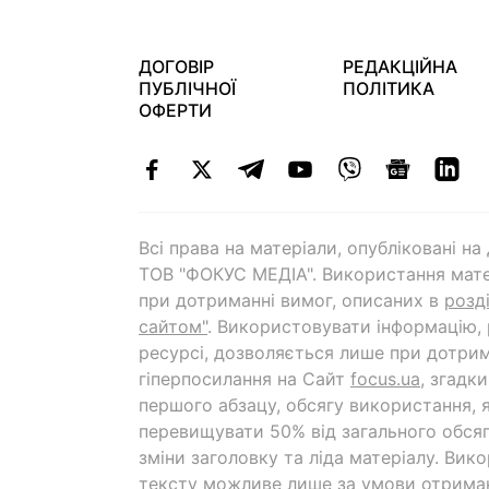
ДОГОВІР
РЕДАКЦІЙНА
ПУБЛІЧНОЇ
ПОЛІТИКА
ОФЕРТИ
Всі права на матеріали, опубліковані н
ТОВ "ФОКУС МЕДІА". Використання мате
при дотриманні вимог, описаних в
розд
сайтом"
. Використовувати інформацію,
ресурсі, дозволяється лише при дотрим
гіперпосилання на Cайт
focus.ua
, згадк
першого абзацу, обсягу використання, 
перевищувати 50% від загального обсяг
зміни заголовку та ліда матеріалу. Вик
тексту можливе лише за умови отрима