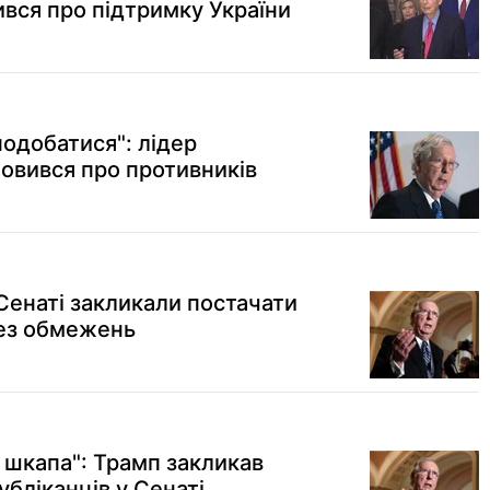
вся про підтримку України
одобатися": лідер
ловився про противників
 Сенаті закликали постачати
без обмежень
 шкапа": Трамп закликав
убліканців у Сенаті